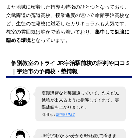
清教学園高等学校
また地域に密着した指導も特徴のひとつとなっており、
など
文武両道の菟道高校、授業進度の速い立命館宇治高校な
【中学】
ど、生徒の在籍校に対応したカリキュラムも人気です。
開成中学校
教室の雰囲気は静かで落ち着いており、
集中して勉強に
麻布中学校
臨める環境
となっています。
武蔵中学校
桜蔭中学校
女子学院中学校
雙葉中学校
個別教室のトライ JR宇治駅前校の評判や口コミ
など
※個別教室トライの合格実績
｜宇治市の予備校・塾情報
夏期講習など毎回通っていて、だんだん
勉強が出来るように指導してくれて、実
際成績も上がりました。
引用元：
評判ひろば
JR宇治駅から5分から8分程度で着きま