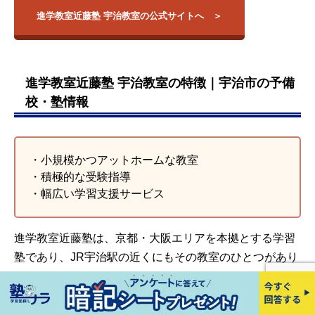
立命館大学
宇治市木幡金草24
進学教室近藤塾 宇治教室の公式サイトへ
木幡教室
木幡駅
早稲田大学
番地1杉本薬局2F
関西大学
宇治市五ヶ庄福角
【高校】
黄檗教室
44番地7グランブ
黄檗駅
峨野高校
ルー宇治1F
進学教室近藤塾 宇治教室の特徴｜宇治市の予備
西京高校
紫野高校
校・塾情報
宇治市宇治壱番
桃山高校
宇治教室
120勉1宇治共栄ビ
宇治駅
城南菱創高校
ル4F 403
同志社高校
立命館宇治高校
宇治市新明宮西34
・小規模かつアットホームな教室
神明教室
神明教室
同志社女子高校
番地2神明ビル2F
・積極的な受験指導
関西大学北陽高校
・幅広い学習支援サービス
宇治市広野超西浦
【中学】
大久保教室
105-3グランドー
大久保駅
合同志社中学
ル広野2F 201
同志社女子中学
進学教室近藤塾は、京都・大阪エリアを本拠とする学習
宇治市伊勢田町南
同志社国際中学
伊勢田教室
伊勢田駅
塾であり、JR宇治駅の近くにもその教室のひとつがあり
山Uプラザ88 2-B
立命館中学
立命館宇治中学
ます。
宇治市小倉町山際
関西大学第一中学
小倉教室
小倉駅
3-3 1F
関西創価中学
小学生から高校生まで幅広い生徒が通塾していますが、
洛北高校附属中学