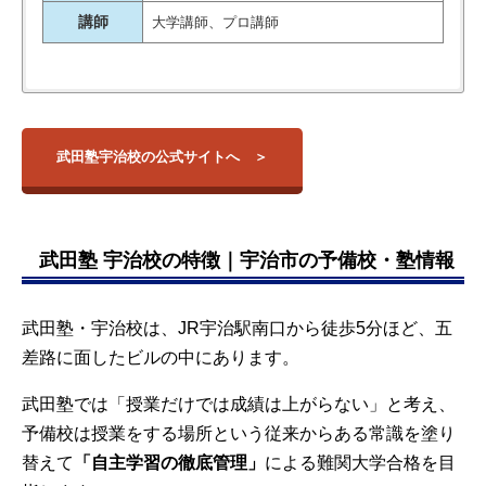
講師
大学講師、プロ講師
【大学】
検索:
・同志社大学
・立命館大学
武田塾宇治校の公式サイトへ
校舎名
校舎
アクセス
・関西外国語大学
ペー
・静岡大学
ジ
・龍谷大学
・近畿大学
御茶ノ
問合
東
JR御茶ノ水駅徒歩5分
・大阪医科薬科大学
武田塾 宇治校の特徴｜宇治市の予備校・塾情報
水本校
せ
京
東京メトロ丸ノ内線御茶ノ水駅・本
・摂南大学
都
郷三丁目駅徒歩5分
・大和大学
都営大江戸線本郷三丁目駅徒歩5分
※2023年度の合格実績
武田塾・宇治校は、JR宇治駅南口から徒歩5分ほど、五
札幌校
問合
北
JR札幌駅北口徒歩1分
差路に面したビルの中にあります。
せ
海
道
武田塾では「授業だけでは成績は上がらない」と考え、
新札幌
問合
北
地下鉄東西線新さっぽろ駅徒歩2分
予備校は授業をする場所という従来からある常識を塗り
校
せ
海
JR新札幌駅徒歩5分
道
替えて
「自主学習の徹底管理」
による難関大学合格を目