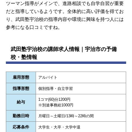
せ
玉
ツーマン指導がメインで、進路相談でも自学自習が重要
県
だと指導しているようです。全体的に高い評価を得てお
川口校
問合
埼
JR川口駅東口徒歩4分
り、武田塾宇治校の指導内容や環境に興味を持つ人には
せ
玉
埼玉高速鉄道川口元郷駅2番出口徒
参考になる口コミですね。
県
歩12分
所沢校
問合
埼
西武池袋線・新宿線所沢駅徒歩3分
せ
玉
武田塾宇治校の講師求人情報｜宇治市の予備
県
校・塾情報
新越谷
問合
埼
JR武蔵野線南越谷駅徒歩2分
校
せ
玉
東武スカイツリーライン新越谷駅徒
県
歩2分
雇用形態
アルバイト
川越校
問合
埼
東武東上線川越駅西口徒歩1分
指導形態
個別指導・自立学習
せ
玉
JR線川越駅西口徒歩1分
県
西武新宿線本川越駅徒歩12分
1コマ(60)分1200円
給与
※別途事務給1000円
393 件中 1 から 20 まで表示
勤務日時
月曜日～土曜日/13時～22時の間
…
❮
1
2
3
4
5
20
❯
応募条件
大学生・大卒・大学中退