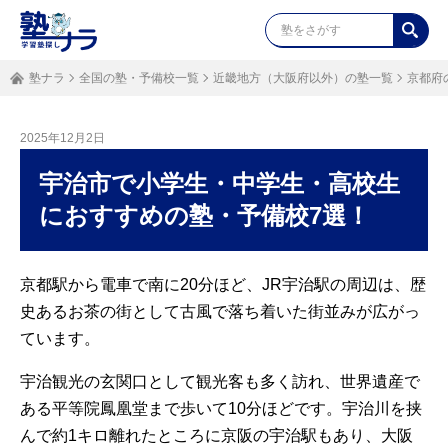
塾ナラ
全国の塾・予備校一覧
近畿地方（大阪府以外）の塾一覧
京都府
2025年12月2日
宇治市で小学生・中学生・高校生
におすすめの塾・予備校7選！
京都駅から電車で南に20分ほど、JR宇治駅の周辺は、歴
史あるお茶の街として古風で落ち着いた街並みが広がっ
ています。
宇治観光の玄関口として観光客も多く訪れ、世界遺産で
ある平等院鳳凰堂まで歩いて10分ほどです。宇治川を挟
んで約1キロ離れたところに京阪の宇治駅もあり、大阪