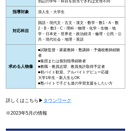
別記の学年・科目を担当できれば文理不問
指導対象
浪人生・大学生
国語・現代文・古文・漢文・数学・数1・A・数
2・B・数3・C・理科・物理・化学・生物・地
対応科目
学・日本史・世界史・政治経済・倫理・公民・公
共・現代社会・地理・英語
■試験監督・家庭教師・塾講師・予備校教師経験
者
■集団または個別指導経験者
求める人物像
■教職・教員志望、教員免許取得予定者
■初バイト歓迎。アルバイトデビュー応援
大学1年生・新入生もOK
■塾バイトで子ども達の学習支援をしたい方
詳しくはこちら▶
タウンワーク
※2023年5月の情報