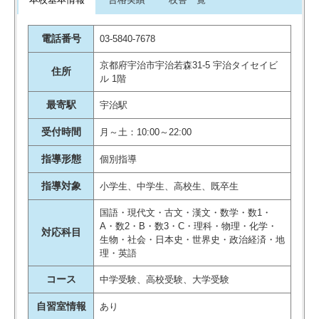
電話番号
03-5840-7678
京都府宇治市宇治若森31-5 宇治タイセイビ
住所
ル 1階
最寄駅
宇治駅
受付時間
月～土：10:00～22:00
指導形態
個別指導
指導対象
小学生、中学生、高校生、既卒生
国語・現代文・古文・漢文・数学・数1・
A・数2・B・数3・C・理科・物理・化学・
対応科目
生物・社会・日本史・世界史・政治経済・地
理・英語
コース
中学受験、高校受験、大学受験
自習室情報
あり