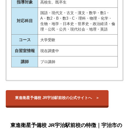
指導対象
高校生、既卒生
国語・現代文・古文・漢文・数学・数1・
A・数2・B・数3・C・理科・物理・化学・
対応科目
生物・地学・日本史・世界史・政治経済・倫
理・公民・公共・現代社会・地理・英語
コース
大学受験
自習室情報
現在調査中
講師
プロ講師
【大学】
校舎名
住所
アクセス
東京大学
京都大学
京都府 宇治市 宇
東進衛星予備校 JR宇治駅前校の公式サイトへ
東進衛星予備校J
北海道大学
治宇文字21-9 さ
宇治駅
R宇治駅前校
大阪大学
し治ビル4階
名古屋大学
東北大学
京都府 宇治市 小
九州大学
近鉄小倉駅前校
倉町神楽田21-1ｸﾞ
小倉駅
東進衛星予備校 JR宇治駅前校の特徴｜宇治市の
旭川医科大学
ﾗﾝﾄﾞﾌﾅﾄﾗ2F