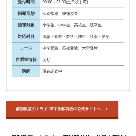
受付時間
09:00～23:00(土日祝も可)
指導形態
個別指導、映像授業
指導対象
小学生、中学生、高校生、既卒生
対応科目
国語・算数・数学・理科・社会・英語
コース
中学受験、高校受験、大学受験
自習室情報
あり
講師
現在調査中
【大学】
校舎名
住所
アクセス
東京大学
一橋大学
京都府宇治市宇治
個別教室のトライ JR宇治駅前校の公式サイトへ
東京工業大学
JR宇治駅前校
壱番70イノウエビ
宇治駅
お茶の水女子大学
ル 2Ｆ
東京外国語大学
東京学芸大学
京都府 宇治市木
東京農工大学
木幡校
幡内畑34-9オーガ
木幡駅