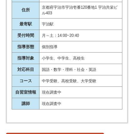
京都府宇治市宇治壱番120番地1 宇治共栄ビ
住所
ル403
最寄駅
宇治駅
受付時間
月～土：14:00~20:40
指導形態
個別指導
指導対象
小学生、中学生、高校生
対応科目
国語・数学・理科・社会・英語
コース
中学受験、高校受験、大学受験
自習室情報
現在調査中
講師
現在調査中
【大学】
校舎名
住所
アクセス
同志社大学