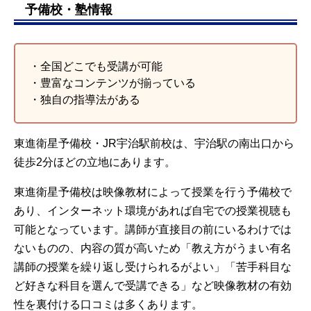
三重大学
予備校・塾情報
神戸大学
京都府立医科大学
奈良県立医科大学
鳥取大学
・全国どこでも受講が可能
秋田大学
・豊富なコンテンツが揃っている
神戸大学
山口大学
・独自の指導法がある
徳島大学
香川大学
愛媛大学
東進衛星予備校・JR宇治駅前校は、宇治駅の南出口から
など
徒歩2分ほどの立地にあります。
※東進衛星予備校全体の合格実績
東進衛星予備校は映像教材によって授業を行う予備校で
あり、インターネット環境があれば自宅での授業視聴も
可能となっています。講師が直接目の前にいるわけでは
ないものの、内容の質が高いため「教え方がうまい有名
講師の授業を繰り返し受けられるがよい」「苦手科目な
ど好きな科目を選んで受講できる」など映像教材の有効
性を裏付ける口コミは多くあります。