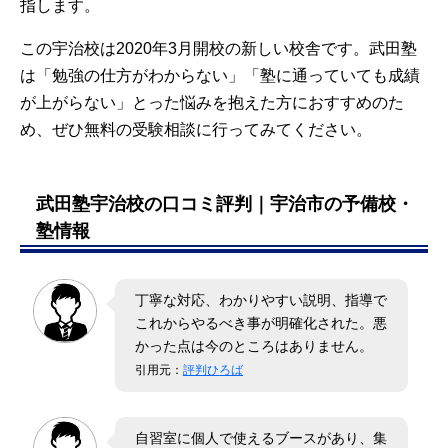
指します。
仙台駅
問合
宮
JR仙台駅徒歩4分
前校
せ
城
この宇治校は2020年3月開校の新しい校舎です。武田塾
県
は「勉強の仕方がわからない」「塾に通っていても成績
泉中央
問合
宮
仙台市営地下鉄泉中央駅徒歩3分
が上がらない」とった悩みを抱えた方におすすめのた
校
せ
城
県
め、ぜひ無料の受験相談に行ってみてください。
秋田校
問合
秋
JR秋田駅
せ
田
県
武田塾宇治校の口コミ評判｜宇治市の予備校・
塾情報
山形校
問合
山
JR山形駅
せ
形
県
丁寧な対応、わかりやすい説明、指導で
福島校
問合
福
JR福島駅東口徒歩5分
せ
島
これからやるべき事が明確化された。悪
県
かった点は今のところはありません。
引用元：
評判ひろば
いわき
問合
福
JRいわき駅南口徒歩1分
校
せ
島
県
自習室に個人で使えるブースがあり、集