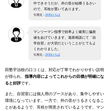
つくば
問合
茨
つくば駅徒歩12分
中できそうだが、外の音が結構うるさい
校
せ
城
ので、耳栓が置いてあります。
県
引用元：
評判ひろば
水戸校
問合
茨
JR/常磐線水戸駅北口徒歩3分
せ
城
県
マンツーマン指導で効率よく確実に偏差
土浦校
問合
茨
土浦駅西口徒歩1分
値をあげていきます。進路相談にて「自
せ
城
学自習」が大切だということがとてもよ
県
くわかりました。
宇都宮
問合
栃
東武宇都宮駅東口より徒歩3分
引用元：
評判ひろば
校
せ
木
JR宇都宮駅西口より徒歩20分・バス
県
5分
田塾宇治校の口コミは、対応が丁寧でわかりやすい説明
小山校
問合
栃
小山駅西口徒歩0分
が得られ、
指導内容によってこれからの目標が明確にな
せ
木
県
ると好評
です。
熊谷校
問合
埼
高崎線熊谷駅徒歩3分
また、自習室には個人用のブースがあり、集中しやすい
せ
玉
県
環境になっています。一方で、
外の音がうるさくなる
こ
とがあるようで、耳栓が用意されているようです。マン
大宮校
問合
埼
JR大宮駅徒歩3分