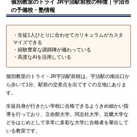
個別教室のトライ JR宇治駅前校の特徴｜宇治市
東京都立大学
スタ木幡ビル3F
筑波大学
の予備校・塾情報
横浜国立大学
慶應義塾大学
早稲田大学
上智大学
・生徒1人ひとりに合わせてカリキュラムがカスタ
国際基督教大学
マイズできる
東京理科大学
明治大学
・経験豊富な講師陣が備わっている
青山学院大学
・高度なAIを活用している
立教大学
京都大学
大阪大学
個別教室のトライ・JR宇治駅前校は、宇治駅の南出口か
神戸大学
大阪府立大学
ら歩いて1分、駅前の交差点を出てすぐの立地にありま
京都府立大学
す。
など
生徒自身が行きたい学校に合格できるようきめ細かい指
【高校】
松蔭高等学校
導を行っており、立命館大学、同志社大学、近畿大学な
清風南海高等学校
どをはじめとして非常に多彩な大学に合格者を輩出して
関西大倉高等学校
いる教室です。
四天王寺高等学校
桃山学院高等学校