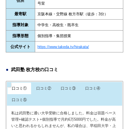
住所
号室
最寄駅
京阪本線・交野線 枚方市駅（徒歩：3分）
指導対象
中学生・高校生・既卒生
指導形態
個別指導・集団授業
公式サイト
https://www.takeda.tv/hirakata/
武田塾 枚方校の口コミ
口コミ①
口コミ②
口コミ③
口コミ④
口コミ⑤
私は武田塾に通い大学受験に合格しました。料金は宿題ペース
管理+確認テスト+個別指導で月約6万5000円でした。料金が高
いと思われるかもしれませんが、私の場合は、早稲田大学・上