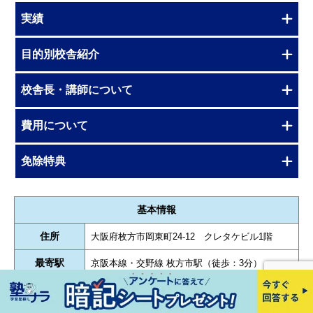
実績
目的別校舎紹介
校舎長・講師について
費用について
免除特典
基本情報
住所
大阪府枚方市岡東町24-12 クレタケビル1階
最寄駅
京阪本線・交野線 枚方市駅（徒歩：3分）
指導対象
小学生・中学生・高校生・既卒生