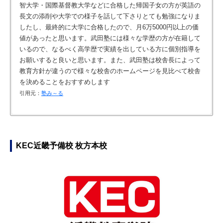
智大学・国際基督教大学などに合格した帰国子女の方が英語の
長文の添削や大学での様子を話して下さりとても勉強になりま
したし、最終的に大学に合格したので、月6万5000円以上の価
値があったと思います。武田塾には様々な学歴の方が在籍して
いるので、なるべく高学歴で実績を出している方に個別指導を
お願いすると良いと思います。また、武田塾は校舎長によって
教育方針が違うので様々な校舎のホームページを見比べて校舎
を決めることをおすすめします
引用元：
塾み～る
指定の参考書と問題集をやり、テストで確認するやり方なの
勉強法に関しては、復習というものに無縁だった僕は最初、復
塾長が素晴らしすぎる！無料受験相談で、全てわかった！塾は
料金は高いが、勉強の仕方に共感 夏期講習の料金アップはなく
で、娘にはあっているとおもいます。
習は本当に意味がなく、先々進んだ方が良いに決まっていると
行ってないけれど、つまずいたらまた相談したい！この塾より
分かりやすい
思い込んでいました。しかし、復習をすることで1回目に学ん
いい塾はほぼないだろう
引用元：
引用元：
評判ひろば
評判ひろば
KEC近畿予備校 枚方本校
だことよりも覚えやすく、忘れにくくなったので、すごく驚き
引用元：
評判ひろば
ました。武田塾に入り、復習というものの大切さに一番気付か
されました。
引用元：
武田塾枚方校