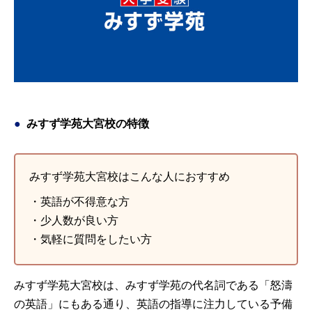
のが悲しい・・・と同時に優越感(笑)。 早稲田とか明治とか進
はなんとか他の子についていけるように勉強していたようでし
学した大学が違っても、卒業してからも集まれるのが本当に楽
た。 部活が終わってから受験勉強に専念する様になり、模試で
しい！
公民の偏差値が80をこえているのを見たときは自分の息子なが
ら良くやっているなと感心しました。本人は、先生の言ったと
引用元：
インターエデュ
おり勉強してたら、いつの間にかできるようになってたという
感覚らしいです。 最終的に早稲田大学の教育学部に進学しまし
た。浪人だけはしないでくれたらな、と思っていたので親とし
ては望外の結果でした。でも、本人は先輩に負けたくなかった
みすず学苑大宮校の特徴
から頑張ったそうです。 息子の受験期を振り返ってみると、小
規模な塾だけあって面倒見の良い塾だったと思います。受験校
を決める場合も、先生方と話し合って決めるので親からすると
安心できます。 下の子が来年受験なので、またお世話になろう
みすず学苑大宮校はこんな人におすすめ
と考えています。 このような塾が増えてくれればと思います。
・英語が不得意な方
引用元：
ナレコムスクール口コミ検索サイト
・少人数が良い方
・気軽に質問をしたい方
みすず学苑大宮校は、みすず学苑の代名詞である「怒濤
の英語」にもある通り、英語の指導に注力している予備