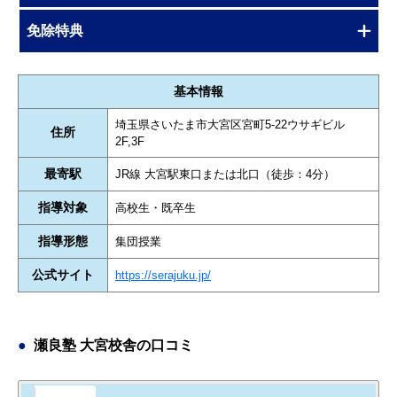
免除特典
基本情報
埼玉県さいたま市大宮区宮町5-22ウサギビル
住所
2F,3F
最寄駅
JR線 大宮駅東口または北口（徒歩：4分）
指導対象
高校生・既卒生
指導形態
集団授業
公式サイト
https://serajuku.jp/
瀬良塾 大宮校舎の口コミ