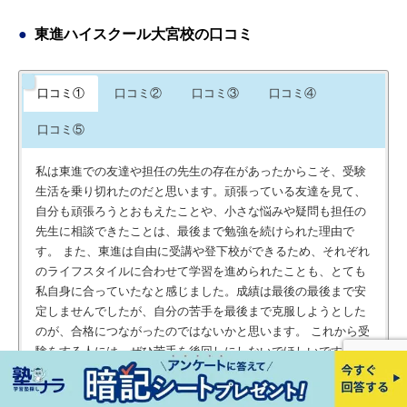
東進ハイスクール大宮校の口コミ
口コミ①
口コミ②
口コミ③
口コミ④
口コミ⑤
私は東進での友達や担任の先生の存在があったからこそ、受験
生活を乗り切れたのだと思います。頑張っている友達を見て、
自分も頑張ろうとおもえたことや、小さな悩みや疑問も担任の
先生に相談できたことは、最後まで勉強を続けられた理由で
す。 また、東進は自由に受講や登下校ができるため、それぞれ
のライフスタイルに合わせて学習を進められたことも、とても
私自身に合っていたなと感じました。成績は最後の最後まで安
定しませんでしたが、自分の苦手を最後まで克服しようとした
のが、合格につながったのではないかと思います。 これから受
験をする人には、ぜひ苦手を後回しにしないでほしいです。後
回しにするとやらなければいけないことがどんどんたまるし、
いつの間にか試験当日になってしまいます。 また、もし悩んだ