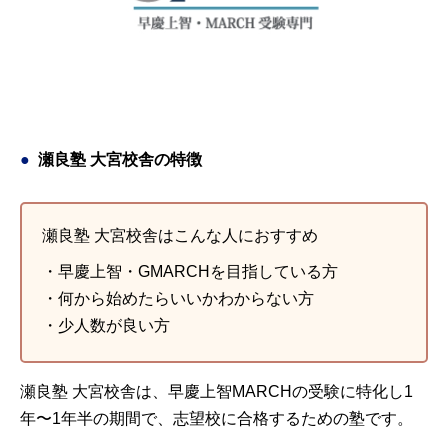
長は空手がめっちゃ強え。 過去の自分と決別し、新しく生まれ
うに感じた
変わりたい人は是非武田塾に入るべきです。
引用元：
テラコヤプラス
引用元：
Googleマップ
瀬良塾 大宮校舎の特徴
瀬良塾 大宮校舎はこんな人におすすめ
・早慶上智・GMARCHを目指している方
・何から始めたらいいかわからない方
・少人数が良い方
瀬良塾 大宮校舎は、早慶上智MARCHの受験に特化し1
年〜1年半の期間で、志望校に合格するための塾です。