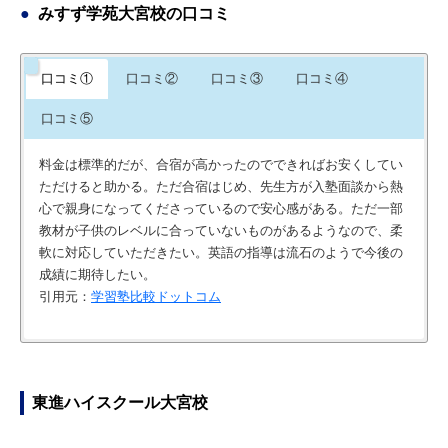
みすず学苑大宮校の口コミ
口コミ①
口コミ②
口コミ③
口コミ④
口コミ⑤
料金は標準的だが、合宿が高かったのでできればお安くしてい
ただけると助かる。ただ合宿はじめ、先生方が入塾面談から熱
心で親身になってくださっているので安心感がある。ただ一部
教材が子供のレベルに合っていないものがあるようなので、柔
軟に対応していただきたい。英語の指導は流石のようで今後の
成績に期待したい。
引用元：
学習塾比較ドットコム
総合的な満足度とおすすめしたいポイント 先ずは塾としてのト
総合的な満足度とおすすめしたいポイント もともと子どもが塾
料金 集団にしてはやや高めですが、授業外での指導もあるのは
料金 他と比べてお手ごろなところ まだこれから、追加してい
ータルクオリティが前提として満足です。親としては皆さん気
嫌いでどこにも行きたいとは思っていなかったタイプだったの
良いとおもいます。 講師 塾の方々がよく話かけてくれるの
く授業があるのであまりわからない 講師 みんな明るく元気な
になる金額もクオリティを考えれば納得できると思います。ま
ですが、この塾だけは見学時からやる気になり、通い始めてか
で、進学について相談しやすい環境であるように思いました。
ので好印象でした。 悪い点は、まだみえてないのでわかりませ
東進ハイスクール大宮校
た、高校生とは言え、娘で遅い時間まで授業を受ける訳ですか
らもイヤなこともなく進んで向き合うようになりました。授業
塾の周りの環境 駅から近いので行きやすい。 近くに繁華街が
ん カリキュラム 合宿や道場があるから、集中してべヲや今日
ら安心や安全が気になるものですが、立地条件がかなり良い事
も楽しかったようで、良い先生に出会えていたのだろうと思い
あり心配な所も有りますが、通塾の道を選べば問題ない様に思
が出来る環境がととのっている！ 塾の周りの環境 駅から近