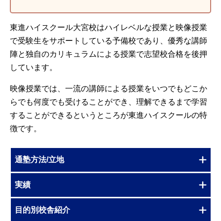
うです。学ぶ場としては良いと感じています。 入塾した決め手
実績を確認して。周りの意見や噂を聞いて。 初めて来校した際
の面談担当者の様子・印象 大変だと言っていましたが、身には
東進ハイスクール大宮校はハイレベルな授業と映像授業
なる様です。
で受験生をサポートしている予備校であり、優秀な講師
引用元：
テラコヤプラス
陣と独自のカリキュラムによる授業で志望校合格を後押
しています。
映像授業では、一流の講師による授業をいつでもどこか
らでも何度でも受けることができ、理解できるまで学習
することができるというところが東進ハイスクールの特
徴です。
通塾方法/立地
実績
目的別校舎紹介