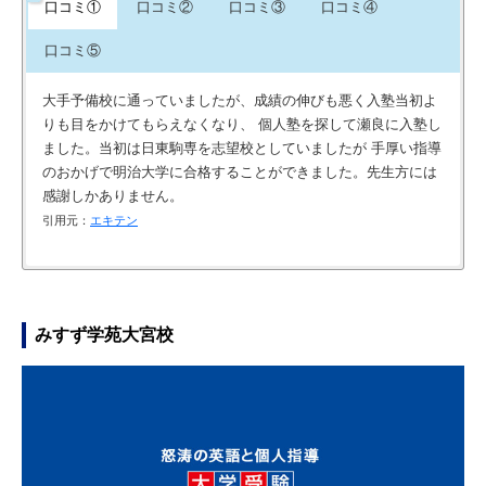
口コミ①
口コミ②
口コミ③
口コミ④
口コミ⑤
大手予備校に通っていましたが、成績の伸びも悪く入塾当初よ
りも目をかけてもらえなくなり、 個人塾を探して瀬良に入塾し
ました。当初は日東駒専を志望校としていましたが 手厚い指導
のおかげで明治大学に合格することができました。先生方には
感謝しかありません。
引用元：
エキテン
お姉ちゃんの友達が行ってて入塾しました。 最初、授業に付い
勉強方針を講師やチューターが具体的に指導してくれるため、
金額に関しては安い高いの前にHPにも記載がない。 大手に比
息子が強く希望したため、部活の先輩に紹介していただいて入
ていけるかすごく心配だったけど、 中学レベルの基礎からやっ
計画を立てられない自分でも適切な学習ができました。本当に
べて知名度がない上に料金体系が提示されていなかったので、
塾しました。 私は瀬良塾の存在を知りませんでした。 なぜこ
てくれたし、 学校で下から20番だった私が上智に入れたのは、
ありがとうございました。
当初は不信感もありました。 ただ少人数ならではの面倒見の良
の塾なのか息子に聞いてみたら、野球ばかりやっていて頭が良
みすず学苑大宮校
毎日のように夜遅くまで付き合ってくれた先生たちのおかげ。
さと、面談時の説明のわかりやすさと丁寧さで入塾を決めまし
くないと思っていた先輩が、明治大学の政治経済学部に進学す
引用元：
Googleマップ
最初に比べると、英語の偏差値は最後には30以上も上がってマ
た。 あとは結果次第だと思うので、子供の志望校合格に向けて
ると聞いて同じ塾に入りたくなったそうです。 そんなにうまく
マに驚かれた。 授業をとってない選択科目の先生も、 親身に
指導して欲しい。
同じ結果が出るわけないと思いましたが、学費の安さに惹か
相談に乗ってくれる少人数のアットホームな感じがすごく良か
れ、どのみち塾に通うなら息子が行きたいと思うところにしよ
引用元：
学習塾比較ドットコム
った。 こんな塾、他にないと思う。 クチコミのみで、生徒を
うかと決めました。 夏の大会まで部活を続けていましたが、先
募集しない塾だから、 行ってた予備校聞かれても誰も知らない
輩のアドバイスもあって、単語テストや社会科目の復習テスト