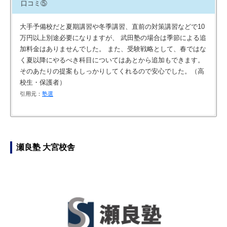
口コミ⑤
大手予備校だと夏期講習や冬季講習、直前の対策講習などで10
万円以上別途必要になりますが、 武田塾の場合は季節による追
加料金はありませんでした。 また、受験戦略として、春ではな
く夏以降にやるべき科目についてはあとから追加もできます。
そのあたりの提案もしっかりしてくれるので安心でした。（高
校生・保護者）
引用元：
塾選
一浪目で武田塾を利用してしいました。 早稲田大学在中の講師
当たり前ですが明朗会計、 はじめに契約した金額で受験生終了
浪人時代この塾に通って志望校に合格しました！ 後者の雰囲気
総合的な満足度とおすすめしたいポイント 誠意をもって対応し
陣に囲まれ、 日々自学自習に専念することができました。 駅
まで通えます。 自習室が10時から22時まで使えます、 やる気
がとてもよくギスギスしてない感じがとても暖かかったです。
てくれるので、 うまくマッチすれば良い結果が得られると思い
からの距離もそう遠くなく、近くに大きな本屋やコンビニ、 銀
溢れる真面目な生徒にとっては良い場所だと思います。 星1つ
個別指導の塾の中ではかなり1人に対して手厚い対応だったと
ます コース・カリキュラムや教材 一つの教材を選定しやり遂
瀬良塾 大宮校舎
行、郵便局、ハローワークもあるので利便性には目を見張ると
減らしたのは…大地震がきたとき大丈夫かしら？とその不安で
思います。 講師の方との距離が近いので相談がしやすくてとて
げるところ 講師の教え方や対応 結果イメージしていた効果が
ころがあります。 塾内も清潔に管理されていて、トイレもそこ
す。
も助かりました。
得られなかった 塾内の環境（清潔さや設備など） 清潔ではあ
ら辺の塾とは比べ物にならない代物です。 もちろんウォシュレ
ったがスペースがとても狭かった 塾周辺の環境や通塾のしやす
引用元：
引用元：
Googleマップ
Googleマップ
ットも付いています。トイレットペーパーはダブルロールで
さ 駅から徒歩圏内で通塾自体は問題なかった 教室の雰囲気
す。 塾の自習に重きを置くという方針も私の流儀と重なるもの
（ほか生徒の様子や授業外の対応など） 雰囲気についてはわか
があり、 馬のクソみたいな授業をする他の予備校とは違い 金
らない 入塾した決め手 講師の方の熱量がすごかったので 初め
魚のフンのように講師がマンツーマンで指導してくれます。 塾
て来校した際の面談担当者の様子・印象 誠意があり信頼できそ