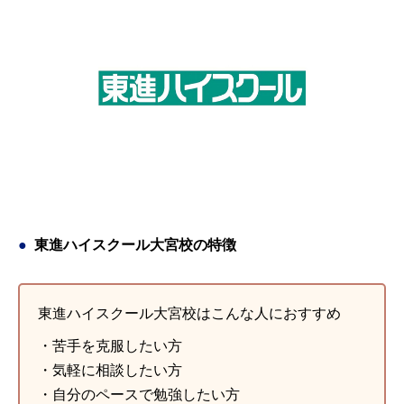
も親としては満足です。塾に対する総合的な満足度は本人が全
ます。結果として志望の大学にも合格したのでとても良かった
いました 塾内の環境 施設内は古そうではありますが、整理整
い、東口だけど治安は悪くない！ お店が多いから、食べ物には
て決める事ですので親の意見となってしまいますが…ただ、本
です。 料金について / 月額：20,000円 特に金額に対して不満
頓されていて集中はできると思います。 良いところや要望
困らない 塾内の環境 集中して勉強出来る、特に悪い点はかん
人も頑張って通いやる気を出していますので、満足していま
はないが、他塾と比べることも出来ず、これが普通なのかなあ
様々な方法で生徒のやる気を出させるような工夫が見られま
じとれなかったです。自習室がなんこもあった！ 良いところや
す。 料金について / 月額：30,000円 正直、自宅の最寄駅にも
と思っただけです。通えていたことで相応の値段だったと思
す。生徒のやる気を引き出してくれるような指導をしてほしい
要望 最後までみんなを合格にみちびいてほしいです。 先生が
沢山有名な塾があります。が、通っている高校と自宅の間に塾
う。 コース・カリキュラムや教材 カリキュラムの勉強量は多
とおもいます。
明るいのでパワーを与えてもらえる。
がありアクセス、友達からの口コミ、ネット情報から選びまし
めのようだが、基礎学力を重視しているようで本人の学力が付
引用元：
引用元：
評判ひろば
評判ひろば
た。安いとは言えませんが納得してます。 コース・カリキュラ
いたように思われる。 講師の教え方や対応 講師は親切で丁寧
ムや教材 希望している大学に対する自身のレベルの意見や徹底
で、子どもに優しかったように見受けられた。苦手な教科や個
してすべき教科、範囲など意見はもらったようで、本人も納得
所に対して適切なアドバイスをしてくれていたようだ。 塾内の
しています。 講師の教え方や対応 沢山の熱心な先生が居られ
環境（清潔さや設備など） 授業中でも、自習室での勉強でも集
るようで、色々な先生に科目内容はもちろん、様々な事（細か
中できるような整った環境で、清潔であり煩雑なところはなく
な点なども）をお話しして頂いているようです。 塾内の環境
静かな雰囲気である。 塾周辺の環境や通塾のしやすさ ターミ
東進ハイスクール大宮校の特徴
（清潔さや設備など） 嫁は中まで全て知っていますが、私は中
ナル駅から徒歩圏内で通うことが出来、夜は通りも明るく比較
まで入った事は無いので、正直分かりません。申し訳ないで
的治安等の不安もなく、安心して通わせることが出来た。 教室
す。子供的には普通だと思うと。 塾周辺の環境や通塾のしやす
の雰囲気（ほか生徒の様子や授業外の対応など） 他の生徒もそ
さ 何駅か離れた場所から通っていますが、塾の最寄りである大
れぞれしっかりとした目的をもって通っていたのか、お互いに
東進ハイスクール大宮校はこんな人におすすめ
宮駅から程近いですし、非常に明るい繁華街なので、娘ですが
勉強を頑張れるような機運があったように思う。 入塾した決め
・苦手を克服したい方
安心して通わせられます。 教室の雰囲気（ほか生徒の様子や授
手 子どもが通う気になったから 初めて来校した際の面談担当
業外の対応など） もちろん娘と同級生の受験生がメインで通っ
者の様子・印象 信頼に足る印象であった。
・気軽に相談したい方
て居ますので、溶け込み、非常に真面目に授業を受けているよ
引用元：
テラコヤプラス
・自分のペースで勉強したい方