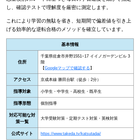
し、確認テストで理解度を厳密に測定します。
これにより学習の無駄を省き、短期間で偏差値を引き上
げる効率的な逆転合格のメソッドを確立しています。
基本情報
千葉県佐倉市井野1551−17 イイノガーデンビル 3
住所
階
【
Googleマップで確認する
】
アクセス
京成本線 勝田台駅（徒歩：2分）
指導対象
小学生・中学生・高校生・既卒生
指導形態
個別指導
対応可能な対
大学受験対策・定期テスト対策・英検対策
策一覧
公式サイト
https://www.takeda.tv/katsutadai/