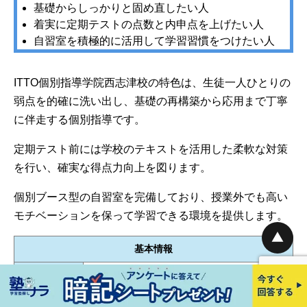
基礎からしっかりと固め直したい人
着実に定期テストの点数と内申点を上げたい人
自習室を積極的に活用して学習習慣をつけたい人
ITTO個別指導学院西志津校の特色は、生徒一人ひとりの
弱点を的確に洗い出し、基礎の再構築から応用まで丁寧
に伴走する個別指導です。
定期テスト前には学校のテキストを活用した柔軟な対策
を行い、確実な得点力向上を図ります。
個別ブース型の自習室を完備しており、授業外でも高い
モチベーションを保って学習できる環境を提供します。
基本情報
千葉県佐倉市西志津2丁目6-7
住所
【
Googleマップで確認する
】