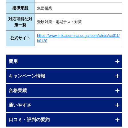
指導形態
集団授業
対応可能な対
受験対策・定期テスト対策
策一覧
https://www.rinkaiseminar.co.jp/room/chiba/cc011/
公式サイト
k0126
費用
キャンペーン情報
合格実績
通いやすさ
口コミ・評判の要約