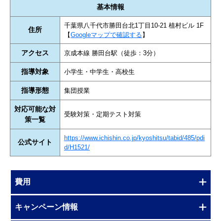
基本情報
千葉県八千代市勝田台北1丁目10-21 植村ビル 1F
住所
【
Googleマップで確認する
】
アクセス
京成本線 勝田台駅（徒歩：3分）
指導対象
小学生・中学生・高校生
指導形態
集団授業
対応可能な対
受験対策・定期テスト対策
策一覧
https://www.ichishin.co.jp/kyoshitsu/tabid/485/pdi
公式サイト
d/H1521/
費用
キャンペーン情報