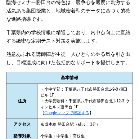
臨海セミナー勝田台の特色は、競争心を適度に刺激する
活気ある集団授業と、地域密着型のデータに基づく的確
な進路指導です。
千葉県内の学校情報に精通しており、内申点向上に直結
する緻密な定期テスト対策を実施します。
熱意あふれる講師陣が生徒一人ひとりのやる気を引き出
し、目標達成に向けた包括的なサポートを提供します。
基本情報
・小中学部：千葉県八千代市勝田台北1-9-8 須田
ビル 1F
住所
・大学受験科：千葉県八千代市勝田台北1-12-3 ウ
ィンヒルズ勝田台 1F
【
Googleマップで確認する
】
アクセス
京成本線 勝田台駅（徒歩：3分）
指導対象
小学生・中学生・高校生