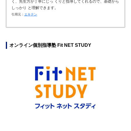
く、先生方が丁寧にじっ くりと指導してくれるので、基礎から
しっかり と理解できます。
引用元：
エキテン
どの教科が弱いかの指導があり、重点的に頑張れた
自身で自主的に学習するようになった（小学5〜6年時に子ども
解らない所は聞いて来るなどしている
が通塾。回答時期:2023年3月）
引用元：
引用元：
DIAMOND教育Labo
DIAMOND教育Labo
引用元：
DIAMOND教育Labo
オンライン個別指導塾 Fit NET STUDY