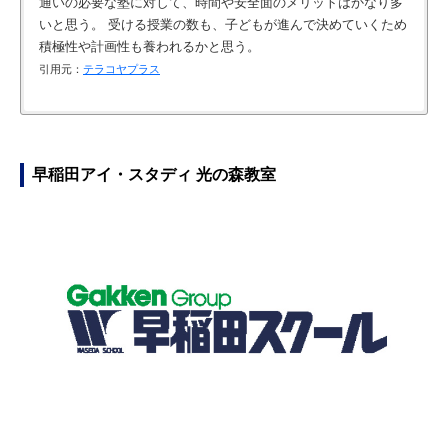
通いの必要な塾に対して、時間や安全面のメリットはかなり多
いと思う。 受ける授業の数も、子どもが進んで決めていくため
積極性や計画性も養われるかと思う。
引用元：
テラコヤプラス
気軽に始めるには、スタートの入りやすさは良心的な感じがし
講師がわかりやすく説明していた。 質問してもすぐに回答して
親切、丁寧に教えてくれていると思います。解答に時間がかか
子供がに聞いたところ間違えた所やわからない所を優しく解る
ます。今後続けて勉強してくれたらいいなと思います
いた。
っても見守ってくれているのがありがたいです。
まで教えてくれるので非常に良いとの評価でした。 実際理解力
は上がったと感じます。
引用元：
引用元：
引用元：
テラコヤプラス
BIGLOBE
BIGLOBE
早稲田アイ・スタディ 光の森教室
引用元：
BIGLOBE