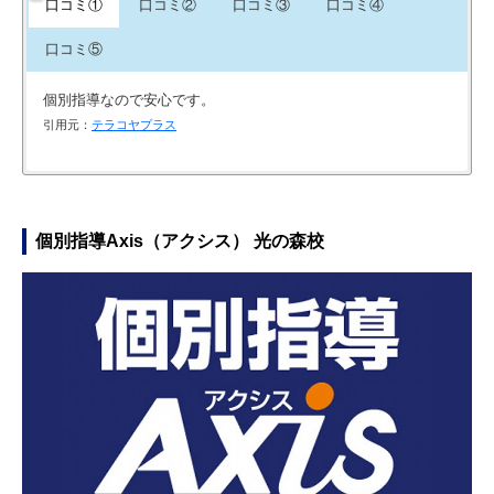
口コミ①
口コミ②
口コミ③
口コミ④
口コミ⑤
個別指導なので安心です。
引用元：
テラコヤプラス
成績はかなり上がり、中の上だったのにトップクラスとなりま
夢にも思ってなかったような高校に受かり親が驚きました。
本人のペースに合わせて授業をしてもらえているだけでなく、
学校のテストのスケジュールにあわせて、教科書に沿ってポイ
した。
学校のテスト期間には早朝の直前講習などもして頂き、本人の
ントを指導してくれました。学校ごとにないようが違うのにも
引用元：
テラコヤプラス
勉強への態度の改善にも役立っている。
対応してくれました。
引用元：
テラコヤプラス
個別指導Axis（アクシス） 光の森校
引用元：
引用元：
塾予備校ナビ
塾予備校ナビ