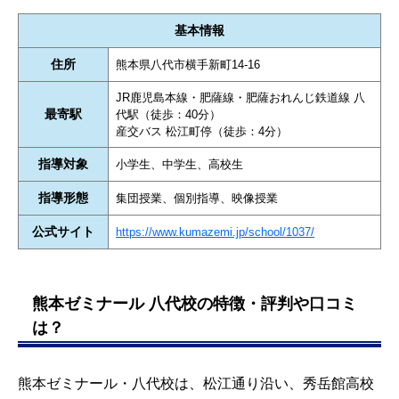
基本情報
住所
熊本県八代市横手新町14-16
JR鹿児島本線・肥薩線・肥薩おれんじ鉄道線 八
最寄駅
代駅（徒歩：40分）
産交バス 松江町停（徒歩：4分）
指導対象
小学生、中学生、高校生
指導形態
集団授業、個別指導、映像授業
公式サイト
https://www.kumazemi.jp/school/1037/
熊本ゼミナール 八代校の特徴・評判や口コミ
は？
熊本ゼミナール・八代校は、松江通り沿い、秀岳館高校