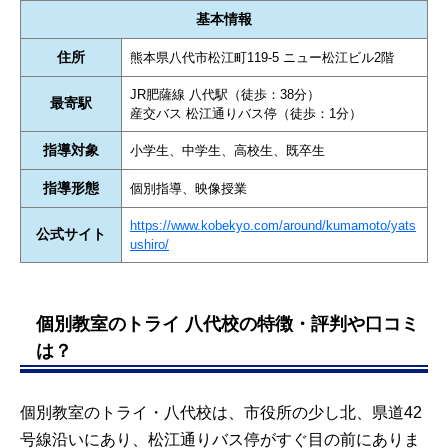
基本情報
住所
熊本県八代市松江町119-5 ニュー松江ビル2階
JR肥薩線 八代駅（徒歩：38分）
最寄駅
産交バス 松江通りバス停（徒歩：1分）
指導対象
小学生、中学生、高校生、既卒生
指導形態
個別指導、映像授業
https://www.kobekyo.com/around/kumamoto/yats
公式サイト
ushiro/
個別教室のトライ 八代校の特徴・評判や口コミ
は？
個別教室のトライ・八代校は、市役所の少し北、県道42
号線沿いにあり、松江通りバス停がすぐ目の前にありま