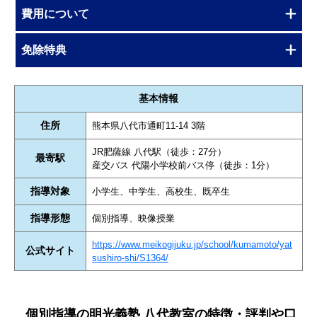
費用について
免除特典
基本情報
住所
熊本県八代市通町11-14 3階
JR肥薩線 八代駅（徒歩：27分）
最寄駅
産交バス 代陽小学校前バス停（徒歩：1分）
指導対象
小学生、中学生、高校生、既卒生
指導形態
個別指導、映像授業
https://www.meikogijuku.jp/school/kumamoto/yat
公式サイト
sushiro-shi/S1364/
個別指導の明光義塾 八代教室の特徴・評判や口