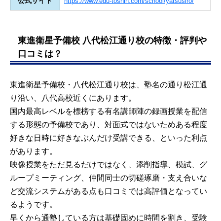
公式サイト
https://www.edu-toshin.com/school/yatsusiro/
東進衛星予備校 八代松江通り校の特徴・評判や
口コミは？
東進衛星予備校・八代松江通り校は、塾名の通り松江通
り沿い、八代高校近くにあります。
国内最高レベルを標榜する有名講師陣の録画授業を配信
する形態の予備校であり、対面式ではないためある程度
好きな日時に好きなぶんだけ受講できる、といった利点
があります。
映像授業をただ見るだけではなく、添削指導、模試、グ
ループミーティング、仲間同士の切磋琢磨・支え合いな
ど交流システムがある点も口コミでは高評価となってい
るようです。
早くから通塾している方は基礎固めに時間を割き、受験