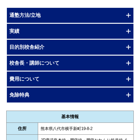
通塾方法/立地
実績
目的別校舎紹介
校舎長・講師について
費用について
免除特典
基本情報
住所
熊本県八代市横手新町19-8-2