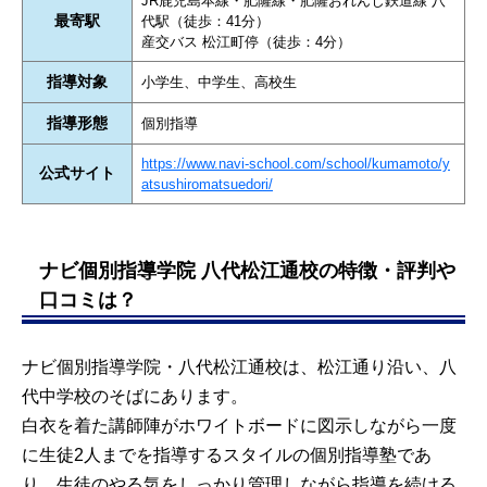
JR鹿児島本線・肥薩線・肥薩おれんじ鉄道線 八
最寄駅
代駅（徒歩：41分）
産交バス 松江町停（徒歩：4分）
指導対象
小学生、中学生、高校生
指導形態
個別指導
https://www.navi-school.com/school/kumamoto/y
公式サイト
atsushiromatsuedori/
ナビ個別指導学院 八代松江通校の特徴・評判や
口コミは？
ナビ個別指導学院・八代松江通校は、松江通り沿い、八
代中学校のそばにあります。
白衣を着た講師陣がホワイトボードに図示しながら一度
に生徒2人までを指導するスタイルの個別指導塾であ
り、生徒のやる気をしっかり管理しながら指導を続ける