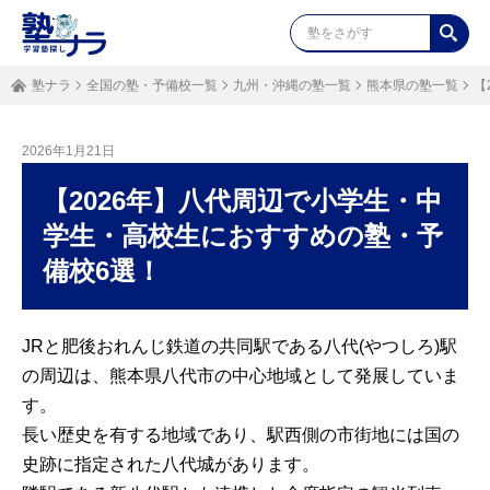
塾ナラ
全国の塾・予備校一覧
九州・沖縄の塾一覧
熊本県の塾一覧
【
2026年1月21日
【2026年】八代周辺で小学生・中
学生・高校生におすすめの塾・予
備校6選！
JRと肥後おれんじ鉄道の共同駅である八代(やつしろ)駅
の周辺は、熊本県八代市の中心地域として発展していま
す。
長い歴史を有する地域であり、駅西側の市街地には国の
史跡に指定された八代城があります。