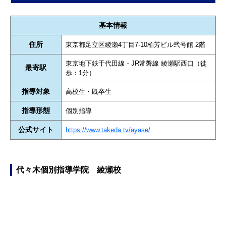
基本情報
住所
東京都足立区綾瀬4丁目7-10柏芳ビル弐号館 2階
東京地下鉄千代田線・JR常磐線 綾瀬駅西口（徒
最寄駅
歩：1分）
指導対象
高校生・既卒生
指導形態
個別指導
公式サイト
https://www.takeda.tv/ayase/
代々木個別指導学院 綾瀬校