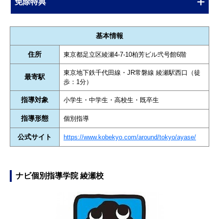
免除特典
基本情報
住所
東京都足立区綾瀬4-7-10柏芳ビル弐号館6階
東京地下鉄千代田線・JR常磐線 綾瀬駅西口（徒
最寄駅
歩：1分）
指導対象
小学生・中学生・高校生・既卒生
指導形態
個別指導
公式サイト
https://www.kobekyo.com/around/tokyo/ayase/
ナビ個別指導学院 綾瀬校