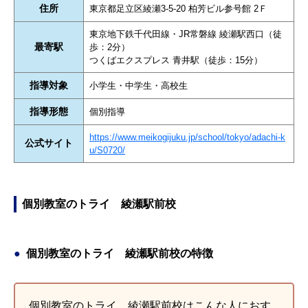
住所
東京都足立区綾瀬3-5-20 柏芳ビル参号館 2Ｆ
東京地下鉄千代田線・JR常磐線 綾瀬駅西口（徒
最寄駅
歩：2分）
つくばエクスプレス 青井駅（徒歩：15分）
指導対象
小学生・中学生・高校生
指導形態
個別指導
https://www.meikogijuku.jp/school/tokyo/adachi-k
公式サイト
u/S0720/
個別教室のトライ 綾瀬駅前校
個別教室のトライ 綾瀬駅前校の特徴
個別教室のトライ 綾瀬駅前校はこんな人におす