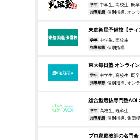
中学生, 高校生, 既
学年
個別指導, オン
指導形態
東進衛星予備校【ティ
中学生, 高校生
学年
個別指導
指導形態
東大毎日塾 オンライン
中学生, 高校生, 既
学年
個別指導, オン
指導形態
総合型選抜専門塾AOI
高校生, 既卒生
学年
個別指導, 集団授
指導形態
プロ家庭教師の名門会