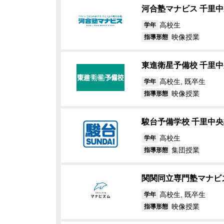
河合塾マナビス 千里
高校生
学年
映像授業
指導形態
東進衛星予備校 千里
高校生, 既卒生
学年
映像授業
指導形態
駿台予備学校 千里中央
高校生
学年
集団授業
指導形態
関関同立専門塾マナビ
高校生, 既卒生
学年
映像授業
指導形態