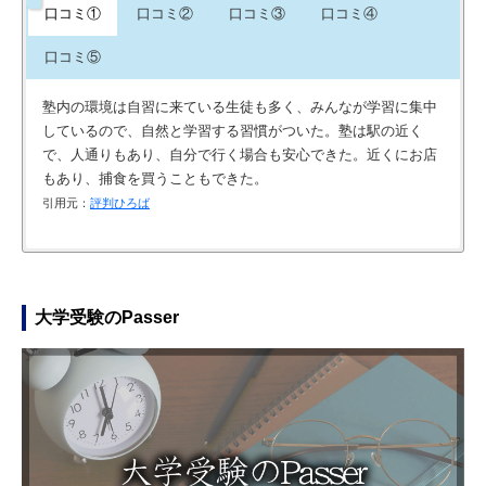
口コミ①
口コミ②
口コミ③
口コミ④
口コミ⑤
塾内の環境は自習に来ている生徒も多く、みんなが学習に集中
しているので、自然と学習する習慣がついた。塾は駅の近く
で、人通りもあり、自分で行く場合も安心できた。近くにお店
もあり、捕食を買うこともできた。
引用元：
評判ひろば
講師は親切丁寧な対応対応で、成績向上に、じゅうぶんきよし
本人の希望を尊重して指導してくれたことと、進学先をよりハ
先生が優しく、わかりやすく教えてくれるので苦手教科も前向
カリキュラムは教材は子供に合わせてくれて、苦手なところは
たとおもいます。教室は、きれいで、詰め込み過ぎがなく、十
イレベルな学校へ導いてくれた。カリキュラムは通常授業のほ
きに取り組む事ができた。カリキュラムは子供の弱い部分が補
徹底してやってくださいました。自習室が合って皆静かに真剣
分なスペースがとられていました。
かに、冬季講習、夏期講習、自習室の開放など学ぶ機会を与え
える問題で、算数に関しては計算するスペースがあるのでやり
に取り組んでいます。環境はいいです。塾の場所は駅の近くで
大学受験のPasser
てくれた。
やすかった。塾内はまだ新しいので施設内がキレイ。不必要な
大通りにあるので行きやすいと思います。
引用元：
評判ひろば
物は目に入るところには置いてない。雑然としてないから勉強
引用元：
引用元：
評判ひろば
評判ひろば
に集中できる。
引用元：
評判ひろば