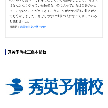
のノルマがあり、それをこなしていく勉強をしました。 今まで
はなんとなくやっていた勉強も、塾に入ってからは自分の分か
っていないところが出てきて、今までの自分の勉強の甘さがと
ても分かりました。さぼりやすい性格の人にすごく合っている
と感じました。
引用元：
武田塾三島校塾生の声
高3になり、受験勉強に本腰を入れようと塾を探していたとこ
武田塾では毎日の勉強量を教科ごとに細かく具体的に提示して
１週間のうち４日間で新しい範囲を勉強して、２日間で復習
予習・復習を含めた勉強スケジュールや、宿題の量を日ごとに
ろ、YoutubeでWakatte.TVと武田塾Chを見つけて、武田塾と出
くれるので、自分で計画を立てる必要がなく、勉強時間に全て
し、テストをするという武田塾式の勉強法で覚える効率が大き
細かく管理してくれました。試験本番までの自分の道筋が明確
会いました。 ほかの大手の塾では月謝がかかりすぎると聞いて
を捧げることができました。 模試での成果が目に見えるように
く上昇したと実感しました。 それまでは復習をあまり重視して
にできた点がよかったです。完全個別指導で親身になって対応
秀英予備校三島本部校
いたため、比較的月謝のかからない武田塾の無料受験相談に行
なったのは、本当に共通テストの直前期頃で、それまでは苦し
いなかったのですが、４日→２日というペースと確認テストで
してくれたので、安心して任せられました。
ってみました。 そこで手厚く、親身に相談に乗っていただいた
い期間が続きましたが、共通テスト１ヶ月前からは、特に化
毎週評価されるシステム。 おかげで曖昧なまま進んでしまうこ
引用元：
塾みーる
ことが、武田塾を選んだきっかけです。入塾してから学習習慣
学・地理の得点がとても上がりました。
とが無く、時間をかけて勉強したのに全然身につかないという
がつきました。 学校が終わると塾の自習室に直行するというサ
ようなことが起きにくいため、ただ一人で勉強するだけのとき
引用元：
武田塾三島校塾生の声
イクルが生まれました。 そして何より、飽きっぽい性格で、つ
に比べ、モチベーションを維持しやすかったと思います。
まみつまみ参考書をやっていた自分でしたが、完璧に一冊仕上
引用元：
武田塾三島校塾生の声
げることの大切さを知ることができました。
引用元：
武田塾三島校塾生の声