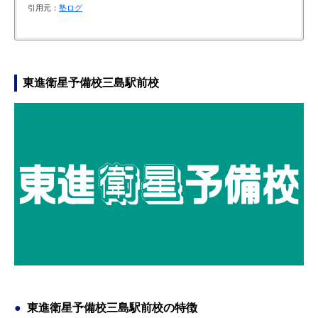
引用元：
塾ログ
高2から@willの先生と東大レベルの模試の受験や目標点などの
高1から@willに入塾したおかげで、得意科目をより伸ばすこと
@willの先生と友達に支えられ、合格することができました。周
勉強せざるを得ない環境に入ることで学習習慣が身につきまし
計画を立てたことで、東大が夢から志望校へと変わりました。
ができました。@willには一緒に勉強する友人がおり、気持ちの
りの人たちのおかげで正しい方向へ進めたと思います。ほとん
た。高3で進路選択に悩んだとき、＠willの先生方の「自分の行
「余裕を持って入試を迎えよう」という先生の言葉で早くから
面でも良い状態で勉強できました。受験では健康を保つことも
ど毎日@willに通い続け、勉強をルーティンにできたのはとても
きたい大学へ行くのが一番だ」という言葉で、自分が勉強する
東進衛星予備校三島駅前校
受験対策をしたおかげで、充実した高校生活を送りながら志望
大切なので、成績などで悩んだときにこそ@willの自習室で勉強
良かったです。
理由や目的を発見できました。カウンセリングで先生方が私の
校に合格できました。
するといいと思います。
意見に優しく耳を傾けてくれたことがとても嬉しく、勉強のモ
引用元：
三島進学ゼミナール大学合格体験記
チベーションにもつながりました。
引用元：
引用元：
三島進学ゼミナール大学合格体験記
三島進学ゼミナール大学合格体験記
引用元：
三島進学ゼミナール大学合格体験記
東進衛星予備校三島駅前校の特徴