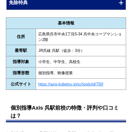
免除特典
基本情報
広島県呉市中央1丁目5-34 呉中央コープマンショ
住所
ン2階
最寄駅
JR呉線 呉駅（徒歩：3分）
指導対象
小学生、中学生、高校生
指導形態
個別指導、映像授業
公式サイト
https://axis-kobetsu.jp/schools/id/750/
個別指導Axis 呉駅前校の特徴・評判や口コミ
は？