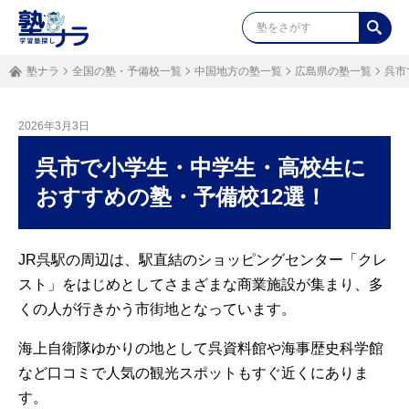
塾ナラ
全国の塾・予備校一覧
中国地方の塾一覧
広島県の塾一覧
呉市
2026年3月3日
呉市で小学生・中学生・高校生に
おすすめの塾・予備校12選！
JR呉駅の周辺は、駅直結のショッピングセンター「クレ
スト」をはじめとしてさまざまな商業施設が集まり、多
くの人が行きかう市街地となっています。
海上自衛隊ゆかりの地として呉資料館や海事歴史科学館
など口コミで人気の観光スポットもすぐ近くにありま
す。