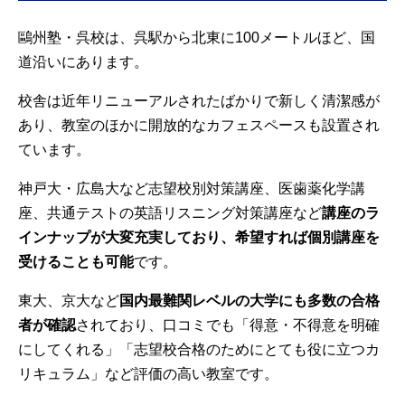
鷗州塾・呉校は、呉駅から北東に100メートルほど、国
道沿いにあります。
校舎は近年リニューアルされたばかりで新しく清潔感が
あり、教室のほかに開放的なカフェスペースも設置され
ています。
神戸大・広島大など志望校別対策講座、医歯薬化学講
座、共通テストの英語リスニング対策講座など
講座のラ
インナップが大変充実しており、希望すれば個別講座を
受けることも可能
です。
東大、京大など
国内最難関レベルの大学にも多数の合格
者が確認
されており、口コミでも「得意・不得意を明確
にしてくれる」「志望校合格のためにとても役に立つカ
リキュラム」など評価の高い教室です。