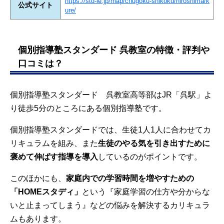
https://std-ie.jp/map/chugoku-shikoku/hiroshima/k
公式サイト
ure/
個別指導塾スタンダード 呉教室の特徴・評判や
口コミは？
個別指導塾スタンダード 呉教室高等部はJR「呉駅」よ
り徒歩5分のところにある個別指導塾です。
個別指導塾スタンダードでは、生徒1人1人に合わせてカ
リキュラムを組み、また
生徒のやる気を引き出すために
褒めて伸ばす指導を導入
しているのがポイントです。
このほかにも、
家庭内での学習時間を増やすための
「HOMEスタディ」
という『家庭学習の仕方や分からな
いと止まってしまう』などの悩みを解決するカリキュラ
ムもあります。