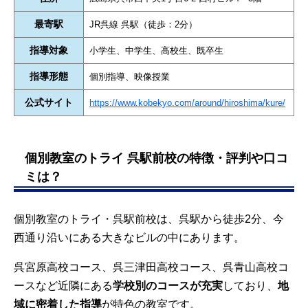
最寄駅
JR呉線 呉駅（徒歩：2分）
指導対象
小学生、中学生、高校生、既卒生
指導形態
個別指導、映像授業
公式サイト
https://www.kobekyo.com/around/hiroshima/kure/
個別教室のトライ 呉駅前校の特徴・評判や口コ
ミは？
個別教室のトライ・呉駅前校は、呉駅から徒歩2分、今
西通り沿いにある大きなビルの中にあります。
呉宮原高校コース、呉三津田高校コース、呉青山高校コ
ースなど近隣にある
学校別のコースが充実
しており、
地
域に密着した指導
が特色の教室です。