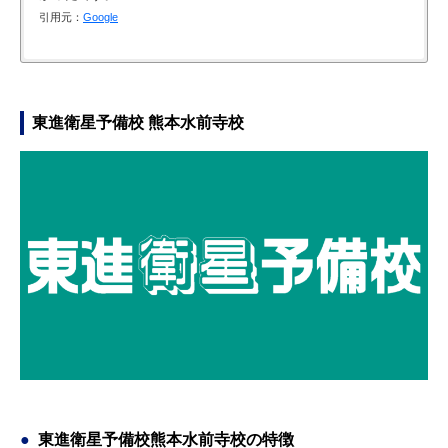
引用元：
Google
医師会看護専門学校、合格を目指し入塾させて頂ました。 勉強
部活動が落ち着いて、高校三年生の12月から入校しました。ま
自分でやりたいことを自由に決められ、授業外でも自由に自習
専門学校受験までの半年間大変お世話になりました。 予備校に
にブランクがあった為、とても不安でしたが親切に対応して下
ずは受験でなんの教科が必要なのか調べて、その教科の基礎的
出来たのが良かった。塾にいないときも講師とチャットでやり
通えない時でもオンラインでの対応や、いつでも気軽に質問に
さりこちらに決めました。 自分にあったカリキュラムを基礎か
なことから学ぶことが出来ました。分からないところは分かる
取りが出来、連絡を密に取れた。何度同じことを質問しても分
答えてくださいました。 基礎からの応用までのテキストがあ
東進衛星予備校 熊本水前寺校
ら指導して頂き、わからないところはわかるまで根気強く教え
まで徹底的に教えてくださり、自分のペースで集中して勉強を
かるまで付き合ってくださり、深い理解と新しい学びに繋がっ
り、一対一の指導なのでしっかりと理解を深めることができま
て頂けました。先生達の丁寧な指導により念願の医師会に合格
行うことが出来ました。無事に第1志望校の熊本保健科学大学
たと思う。
す。 過去問や学校の情報、傾向など資料もたくさんあるため、
する事ができ本当に良かったと思っています。 有難う御座いま
に合格することが出来ました。この予備校に入って本当に良か
とても安心できました。 先生方も話しかけやすく、たくさん相
引用元：
Google
す！！
ったです。ありがとうございました。
談にのっていただき本当に感謝しています。 こちらの予備校に
通えてよかったです。
引用元：
引用元：
Google
Google
引用元：
Google
東進衛星予備校熊本水前寺校の特徴