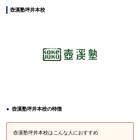
強面だけでなく体調、気持ちの部分も校舎長の先生と講師の先
高３の7月後半で、それまでは模試等の成績も全体的に悪く、
ど毎日宿題で英単語を50個ずつ覚えるようになり、英文が少し
などを教えて頂き 先生たちと楽しく学べました。 成績が伸び
生に相談できたので助かりました。週1の特訓が楽しみで、確
勉強方法もあまり分かっていませんでした。しかし、この武田
づつ読めるようになりました。塾長も優しくて受験の相談にも
て英検に合格し 第一志望にも合格しました！
壺溪塾坪井本校
認テストを満点にするべく頑張ったし、週1だからこそ丁度良
塾に通ったことで夏休み明けすぐに学校で行われた校内実力テ
親身になって寄り添ってくれました。担当の先生も分からない
引用元：
Google
いあんばいでモチベーションの維持につながりました。目標に
ストで成績が前回と比べて40番くらい上がりました。武田塾の
ところを分かるまで丁寧に教えてくれました。武田塾に入って
向かって頑張るつもりだけど不安な人におすすめです！
先生方は１人１人に合った参考書や勉強方、分からない問題を
良かったです。
丁寧に教えてくださいます。また、自習室も充実しており、と
引用元：
引用元：
Google
Google
ても集合しやすい環境です。短い期間でしたが通ってよかった
です。
引用元：
Google
壺溪塾坪井本校の特徴
壺溪塾坪井本校はこんな人におすすめ