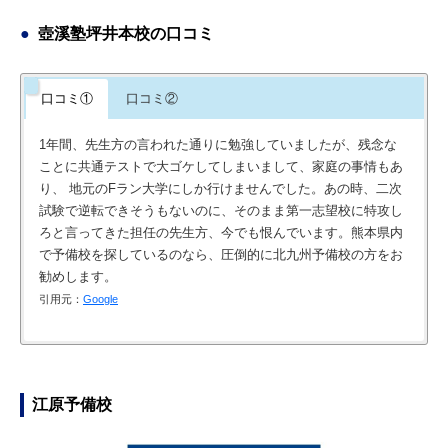
壺溪塾坪井本校の口コミ
口コミ①
口コミ②
1年間、先生方の言われた通りに勉強していましたが、残念な
ことに共通テストで大ゴケしてしまいまして、家庭の事情もあ
り、 地元のFラン大学にしか行けませんでした。あの時、二次
試験で逆転できそうもないのに、そのまま第一志望校に特攻し
ろと言ってきた担任の先生方、今でも恨んでいます。熊本県内
で予備校を探しているのなら、圧倒的に北九州予備校の方をお
勧めします。
引用元：
Google
先生によって教え方に差があるが自分でどの先生の授業をうけ
るか考えて主体的に行動したら成績が上がった(センター86点
up)
江原予備校
引用元：
Google