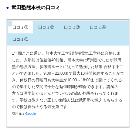
武田塾熊本校の口コミ
口コミ①
口コミ②
口コミ③
口コミ④
口コミ⑤
1年間ここに通い、熊本大学工学部情報電気工学科に合格しま
した。入塾前は偏差値40前後、熊本大学はE判定でしたが武田
塾の勉強方法、参考書ルートに従って勉強した結果 合格するこ
とができました。9:00～22:00まで最大13時間勉強することがで
き、休校日の日曜日も大学生が10:00～18:00まで開けてくれる
ので集中した空間で十分な勉強時間が確保できます。講師の
方々は医学部がほとんどでレベルの高い指導を行ってくれま
す。学校は教えない正しい勉強方法は武田塾で教えてもらえる
ので後は自分のやる気次第です。
引用元：
Google
7月に入塾して、その年の共通テストで203点上がりました。勉
高３の夏休み期間に通っていました。私は部活を引退したのが
高校３年生の夏休みに入塾して英単語1個も分からなかったけ
高２まで全然勉強してなかったけど 武田塾に入塾して、勉強法