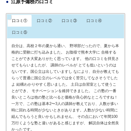
江原予備校の口コミ
口コミ①
口コミ②
口コミ③
口コミ④
口コミ⑤
自分は、高校２年の夏から通い、 野球部だったので、夏から本
格的に受験に打ち込みました。 お陰様で熊本大学に 合格する
ことができ大変ありがたく思っています。 他の口コミを拝見さ
せてもらいましたが、 講師のレベルが とても低いというのは
ないです。国公立は出していますし なにより、自分が教えても
らって普通に国公立のレベルでは全く苦労してなさそうでした
よ 結構わかりやすく思いました。 土日は自習室として使うこ
とができ、 モチベーションを維持できました。 この塾の一番
良いところは他の塾と比べると価格が良心的なところですね！
一方で、この塾は基本2〜3人の講師が教えており、人数が多い
時に回れる時間が少ないときがあります。人数が少ない時間に
組んでもらうと良いかもしれません、 その点において年間100
万行くような塾と違いがあると感じますが、 解説自体は全然良
かったです。