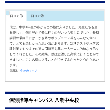
口コミ①
口コミ②
僕は、中学1年生の春からこの塾に入りました。先生たちも全
員優しく、個性豊かで塾に行くのがいつも楽しみでした。長期
講習の最終日には、かき氷やポップコーン等をみんなで食べ
て、とても楽しかった思い出があります。定期テストや入学試
験対策でも今までの過去問題等を基に一人一人に的確な指示を
してくれました。その結果、僕は志望した高校に行くことがで
きました。ここの塾に入ることができてよかったと心から思い
ます。
引用元：
Googleマップ
僕は中3の10月頃に入塾しました。不安なことがいっぱいなこ
の時期に先生達は優しくあつい指導をしてくれました。僕自身
も塾に入ってからやる気がさらに増したました。受験まで楽し
個別指導キャンパス 八潮中央校
くみんなと勉強できて実力が伸びるのはここだけだと思います
引用元：
Googleマップ