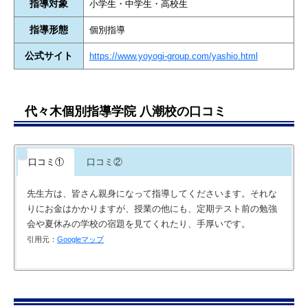
指導対象
小学生・中学生・高校生
指導形態
個別指導
公式サイト
https://www.yoyogi-group.com/yashio.html
代々木個別指導学院 八潮校の口コミ
口コミ①
口コミ②
先生方は、皆さん親身になって指導してくださいます。それな
りにお金はかかりますが、授業の他にも、定期テスト前の勉強
会や夏休みの学校の宿題を見てくれたり、手厚いです。
引用元：
Googleマップ
先生方は質問や解説などで丁寧に教えてくれて、集中しやすい
環境が整っています。また、通い始めてから勉強習慣が前より
も身につけることが出来ました。本当に感謝しています。