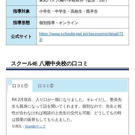
東武バス 八幡小学校前停（徒歩：5分）
指導対象
小学生・中学生・高校生・既卒生
指導形態
個別指導・オンライン
https://www.schoolie-net.jp/classrooms/detail/72
公式サイト
3/
スクールIE 八潮中央校の口コミ
口コミ①
口コミ②
R4.2月現在、入り口が一階になりました。キレイだし、塾長先
生も親身になって話を聞いてくれます。個別なので、先生と相
性が合わなければ相談の上先生の交代も可能、どうしてもの時
は授業の振替もしてもらえました。
引用元：
Googleマップ