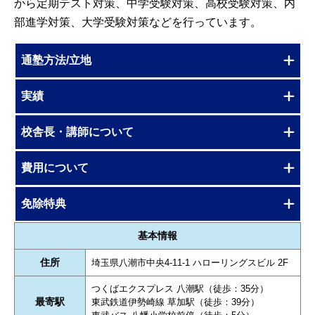
から定期テスト対策、中学受験対策、高校受験対策、内
部進学対策、大学受験対策などを行っています。
通塾方法/立地
実績
校舎長・講師について
費用について
免除特典
基本情報
住所
埼玉県八潮市中央4-11-1 ハローリングスビル 2F
つくばエクスプレス 八潮駅（徒歩：35分）
最寄駅
東武鉄道伊勢崎線 草加駅（徒歩：39分）