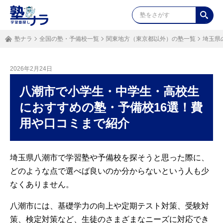
塾ナラ
全国の塾・予備校一覧
関東地方（東京都以外）の塾一覧
埼玉県
2026年2月24日
八潮市で小学生・中学生・高校生
におすすめの塾・予備校16選！費
用や口コミまで紹介
埼玉県八潮市で学習塾や予備校を探そうと思った際に、
どのような点で選べば良いのか分からないという人も少
なくありません。
八潮市には、基礎学力の向上や定期テスト対策、受験対
策、検定対策など、生徒のさまざまなニーズに対応でき