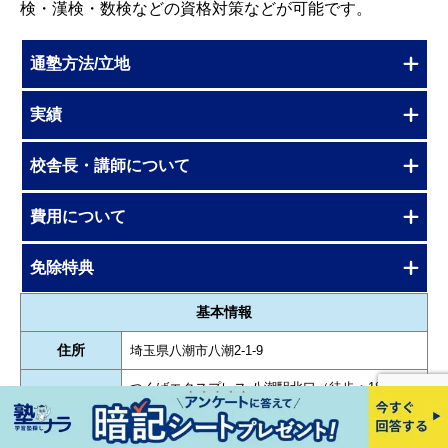
検・漢検・数検などの資格対策などが可能です。
通塾方法/立地
実績
校舎長・講師について
費用について
免除特典
基本情報
住所
埼玉県八潮市八潮2-1-9
つくばエクスプレス 八潮駅北口（徒歩：18分）
最寄駅
東武バス 中馬場停（徒歩：2分）
東武バス 八潮市役所南（徒歩：3分）