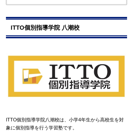
親切、丁寧に説明してくれた。説明においては、理解しやすく
図を多用して説明してくれた。授業を進める速度も適切だった
と思う。
ITTO個別指導学院 八潮校
引用元：
Ameba塾探し
ITTO個別指導学院八潮校は、小学4年生から高校生を対
象に個別指導を行う学習塾です。