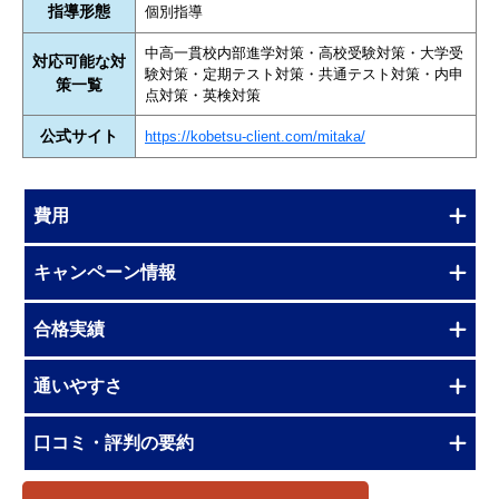
指導形態
個別指導
中高一貫校内部進学対策・高校受験対策・大学受
対応可能な対
験対策・定期テスト対策・共通テスト対策・内申
策一覧
点対策・英検対策
公式サイト
https://kobetsu-client.com/mitaka/
費用
キャンペーン情報
合格実績
通いやすさ
口コミ・評判の要約