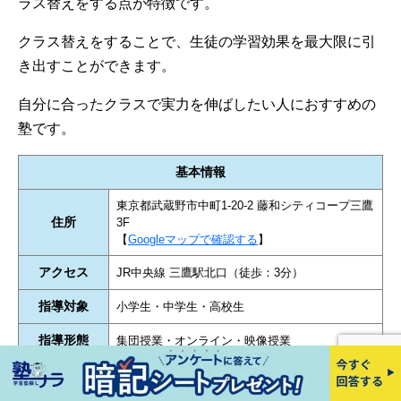
ラス替えをする点が特徴です。
クラス替えをすることで、生徒の学習効果を最大限に引
き出すことができます。
自分に合ったクラスで実力を伸ばしたい人におすすめの
塾です。
基本情報
東京都武蔵野市中町1-20-2 藤和シティコープ三鷹
住所
3F
【
Googleマップで確認する
】
アクセス
JR中央線 三鷹駅北口（徒歩：3分）
指導対象
小学生・中学生・高校生
指導形態
集団授業・オンライン・映像授業
対応可能な対
中学受験・高校受験・大学受験・定期テスト対策
策一覧