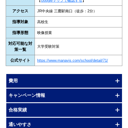
【
Googleマップで確認する
】
アクセス
JR中央線 三鷹駅南口（徒歩：2分）
指導対象
高校生
指導形態
映像授業
対応可能な対
大学受験対策
策一覧
公式サイト
https://www.manavis.com/school/detail/71/
費用
キャンペーン情報
合格実績
通いやすさ