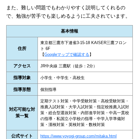
また、難しい問題でもわかりやすく説明してくれるの
で、勉強が苦手でも楽しめるように工夫されています。
基本情報
東京都三鷹市下連雀3-15-18 KAISER三鷹フロン
住所
ト 6F
【
Googleマップで確認する
】
アクセス
JR中央線 三鷹駅（徒歩：2分）
指導対象
小学生・中学生・高校生
指導形態
個別指導
定期テスト対策・中学受験対策・高校受験対策・
推薦入試対策・大学入試対策・指定校推薦入試対
対応可能な対
策・総合型選抜対策・内部進学対策・中高一貫校
策一覧
の指導・私国立小学校の指導・中学入学準備対
策・漢検対策・英検対策・数検対策
公式サイト
https://www.yoyogi-group.com/mitaka.html