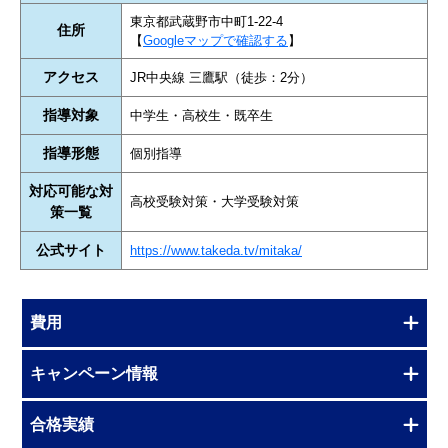
東京都武蔵野市中町1-22-4
住所
【
Googleマップで確認する
】
アクセス
JR中央線 三鷹駅（徒歩：2分）
指導対象
中学生・高校生・既卒生
指導形態
個別指導
対応可能な対
高校受験対策・大学受験対策
策一覧
公式サイト
https://www.takeda.tv/mitaka/
費用
キャンペーン情報
合格実績