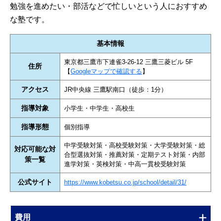
勉強を進めたい・部活などで忙しいという人におすすめ
な塾です。
基本情報
東京都三鷹市下連雀3-26-12 三鷹三菱ビル 5F
住所
【
Googleマップで確認する
】
アクセス
JR中央線 三鷹駅南口（徒歩：1分）
指導対象
小学生・中学生・高校生
指導形態
個別指導
中学受験対策・高校受験対策・大学受験対策・総
対応可能な対
合型選抜対策・推薦対策・定期テスト対策・内部
策一覧
進学対策・英検対策・中高一貫校受験対策
公式サイト
https://www.kobetsu.co.jp/school/detail/31/
費用