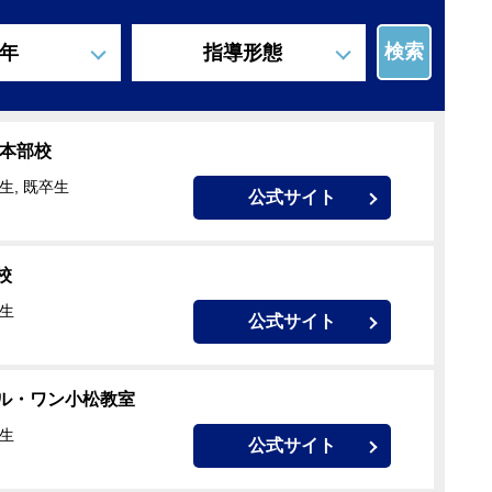
検索
年
指導形態
沢本部校
生, 既卒生
公式サイト
校
校生
公式サイト
ル・ワン小松教室
校生
公式サイト