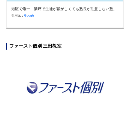
港区で唯一、隣席で生徒が騒がしくても塾長が注意しない塾。
引用元：
Google
アクセスが良く通いやすい。こどもにとって学習環境も良いよ
授業の後の質問時間が設定されているのが役立ったそうです。
他の塾と比べると、お安い方かと思います。成果が上がれば、
一人ひとり親身になって指導をしてくれていると思うので良い
うである。 こどもの勉強に取り組む姿勢が良くなった。こど
学校では職員室まで行って質問するのはなかなか出来ないです
コスパは良いと思います。
と思う
もに新しい友達が増えた。 こどもの成績が向上し
が、親身に説明してくれる講師に対して、端的な質問にするた
引用元：
引用元：
BIGLOBE塾・家庭教師
BIGLOBE塾・家庭教師
ファースト個別 三田教室
た
めの整理術やマナーなどを同時に学べたそうです。上のクラス
だと解説が少ないのでじっくり考えるタイプの息子には合って
引用元：
塾比較ひろば
いると思いました。あと視力が悪くなった生徒を前方の席に座
らせる配慮もありがたいです。総じて楽しんで学んだ様子でし
たので通わせて良かったと思います。
引用元：
塾比較ひろば