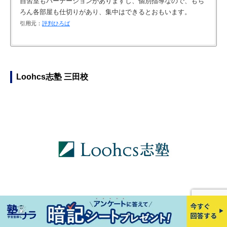
自習室もパーテーションがありますし、個別指導なので、もち
ろん各部屋も仕切りがあり、集中はできるとおもいます。
引用元：
評判ひろば
たしかに高額ではあるが、講師の質と自習室が満室など気にせ
今のところ良かった点のみ。 分かりやすい、話が面白い、と子
自習室が使えるのが良いです。ほかの塾にも自習室があります
生徒の性格等を見て、指導方法の提案を的確にしてくれる所が
ず自由に使えること、個別指導科目以外をも質問可能な点をふ
供が話しています
が、こちらは席が足らない、ということがありません。また自
良い。
まえると、相応と考えている。
習室にも先生がいて、質問に答えてくれます。
引用元：
引用元：
評判ひろば
BIGLOBE塾・家庭教師
Loohcs志塾 三田校
引用元：
引用元：
評判ひろば
BIGLOBE塾・家庭教師