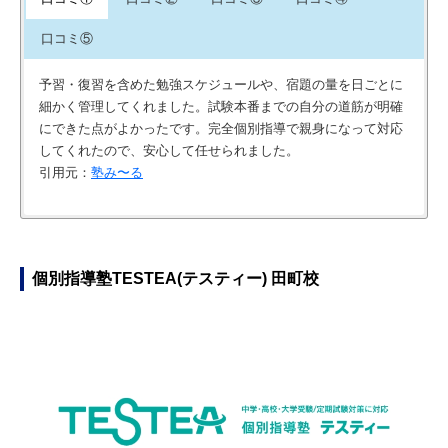
口コミ⑤
予習・復習を含めた勉強スケジュールや、宿題の量を日ごとに
細かく管理してくれました。試験本番までの自分の道筋が明確
にできた点がよかったです。完全個別指導で親身になって対応
してくれたので、安心して任せられました。
引用元：
塾み〜る
先程いい点で書かせたところが悪い点でもあります。自分のペ
授業がないで有名の武田塾なので、自分のペースでできる点が
授業もなく、基本的に自習室で勉強を行うため孤独感が強い。
基本的に授業がないシステムでテキストに合わせて宿題を出さ
ースでできるということは、やる気が少ない人はその分どんど
良いと思います。大体の塾は自分と分けられるけど、ここは本
勉強をする環境はあるが勉強を楽しむことが全くできない。
れ週に1度、宿題の範囲ないからテストを行うスタイル
ん遅れて合格できない人が多いと思います。あと、頭がもとも
当に自分のペースで決まりますね。
引用元：
引用元：
塾み〜る
塾み〜る
個別指導塾TESTEA(テスティー) 田町校
といい人が行く塾だと思います。
引用元：
塾み〜る
引用元：
塾み〜る