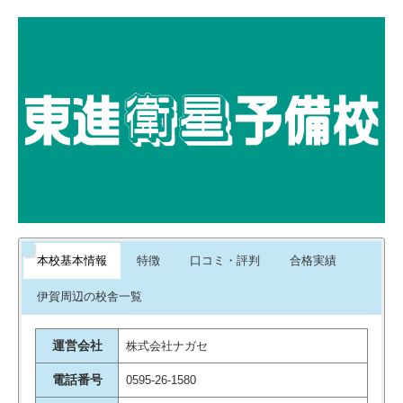
名張高校
てくれる指導などが高い評価を得ているようです。
桑名高校
駅前でロータリーや駐車場があ
白鳳高校 …他
り、送迎しやすい環境でした。治
安もよかったです。
引用元：
評判ひろば
他の塾の体験もしましたが、こち
らの塾が子供にはあっているよう
で決めさせてもらいました。 まだ
通い始めたばかりですが、塾長さ
んも細かく気を配ってくださいま
本校基本情報
特徴
口コミ・評判
合格実績
すので、良かったと思ってます。
引用元：
評判ひろば
伊賀周辺の校舎一覧
運営会社
株式会社ナガセ
電話番号
0595-26-1580