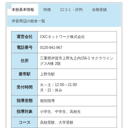
林先生とかテレビで出だしたこと
本校基本情報
特徴
口コミ・評判
合格実績
で、その先生の受講することも楽
しみだったみたいで、ある意味話
伊賀周辺の校舎一覧
題になったことが、勉強への興味
をもたしたところもあるのではと
運営会社
CKCネットワーク株式会社
思います。
引用元：
評判ひろば
電話番号
0120-941-967
三重県伊賀市上野丸之内156-1 サクラウイン
住所
グスA棟 2階
最寄駅
上野市駅
火～土：12:00～21:00
受付時間
月・日：休み
指導形態
個別指導
指導対象
小学生、中学生、高校生
コース
高校受験、大学受験