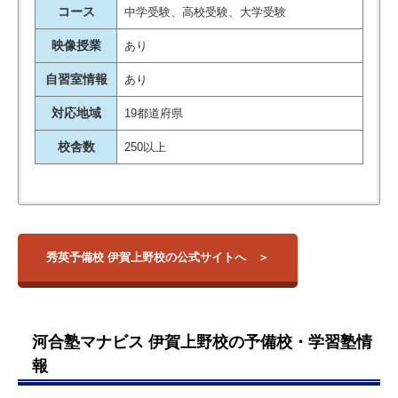
コース
中学受験、高校受験、大学受験
映像授業
あり
自習室情報
あり
対応地域
19都道府県
校舎数
250以上
秀英予備校 伊賀上野校は、上野市駅から徒歩4分のところにあ
【高校】
校舎名
住所
アクセス
定期テスト対策も受験もきちんと
る小学生～高校生まで幅広く指導している学習塾です。
上野高校
行えたと思います。
学力＝学習時間×効率という考えのもと、
伊賀白鳳高校
自習室&映像授業&個
三重県伊賀市上野
秀英予備校 伊賀上野校の公式サイトへ
伊賀上野校
東町2922-4 大藪
上野市駅
別指導の3本柱で学習時間を増やすための環境を整備
奈良工業高等専門学校 …他
こどもも緊張していたようでした
していま
第3ビル1F
す。
が、先生がとても感じのいい方だ
「やる気になれる塾」を目指し、来た時よりも元気に明るくな
ったこともありすぐに溶け込めた
れる、そんな指導や接し方が人気の秘訣です。
ようでした。
河合塾マナビス 伊賀上野校の予備校・学習塾情
2022年3月に開校したばかりなので、新しく綺麗な校舎内で集
前よりも多くの問題を解けるよう
報
中して学ぶことができるでしょう。
になっていったことも親から見て
もわかりました。