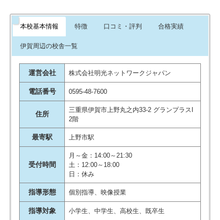
てもらえるなら高校に進学してか
らも続けたいと言っていました。
本校基本情報
特徴
口コミ・評判
合格実績
引用元：
評判ひろば
伊賀周辺の校舎一覧
運営会社
株式会社明光ネットワークジャパン
電話番号
0595-48-7600
三重県伊賀市上野丸之内33-2 グランプラスI
住所
2階
最寄駅
上野市駅
月～金：14:00～21:30
受付時間
土：12:00～18:00
日：休み
指導形態
個別指導、映像授業
指導対象
小学生、中学生、高校生、既卒生