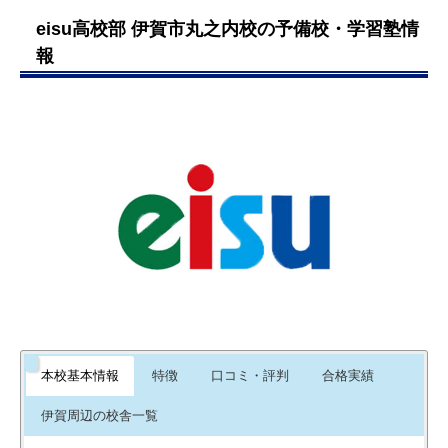
で長年講師経験を積んだ講師や教員資格を有する講師などのベ
eisu高校部 伊賀市丸之内校の予備校・学習塾情
【高校】
テラン講師陣が質の高い指導を展開しています
津西高校
報
丁寧に一対一で指導してください
上野高校
ました
名張青峰高校 …他
特に苦手な分野を中心にしっかり
指導できる感じでした
【中学】
特にうるさいことも無く静かに学
高田中学校
鈴鹿中学校 …他
習出来ました
引用元：
テラコヤプラス
先生が合ってたみたいで、子供が
授業が分かりやすいって言ってま
した。
引用元：
テラコヤプラス
本校基本情報
特徴
口コミ・評判
合格実績
伊賀周辺の校舎一覧