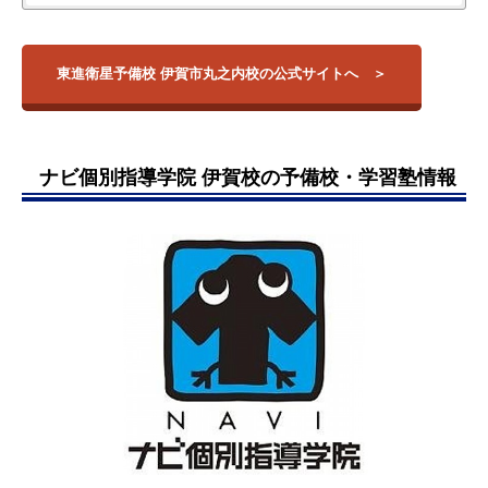
東進衛星予備校・伊賀市丸之内校は、上野市駅のすぐ北側、国
【大学】
校舎名
住所
アクセス
塾の入室退室はメールにて確認で
道沿いにあります。
名古屋大学
きてよかった。子供たちと講師の
業界きってのプロ講師陣による録画授業を配信している校舎で
京都大学
三重県伊賀市上野
東進衛星予備校 伊賀市丸之内校の公式サイトへ
伊賀市丸之内校
上野市駅
丸之内57-7
あり、その授業は
三重大学
高校入門レベルから難関国立レベルの医学部
コミニケーションもうまくいって
受験まで幅広く対応
東京大学
し、質の高さは全国予備校生らの口コミで
いたように思います。
も高く評価されています。
岐阜大学
引用元：
評判ひろば
映像授業とは別に個人対応も充実しており、進路指導やグルー
和歌山大学
ナビ個別指導学院 伊賀校の予備校・学習塾情報
プミーティング、どの講座をどのようなペースで受けるべきか
愛知教育大学
といった指導も行っています。
名古屋工業大学
最初は先生にカリキュラムを作っ
冷暖房完備で個別の映像ブースがそのまま自習室でもあるた
愛知県立大学
て頂きましたが、社会にでてから
め、学習環境が優れている点も利用者から人気となっていま
名古屋市立大学 …他
も必要なことだからと、面談で先
す。
生と共に成績を見ながら勉強内容
の修正、改善を繰り返し、最終的
には自分だけで考える力を育てて
くださいました。影響を受けてい
ま大学一年で家庭教師を熱心にや
っているようです
引用元：
評判ひろば