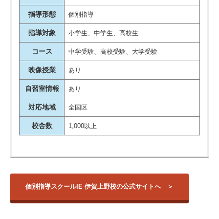
指導形態
個別指導
指導対象
小学生、中学生、高校生
コース
中学受験、高校受験、大学受験
映像授業
あり
自習室情報
あり
対応地域
全国区
校舎数
1,000以上
個別指導スクールIE 伊賀上野校は、
【大学】
1人ひとりの個性に合わせ
校舎名
住所
アクセス
とにかく先生方がとても良かっ
てフルオーダーメイドの指導を行う学習塾
三重大学
です。
た。勉強も分かりやすくて、質問
教室長は伊賀市で生まれ育っているため、地元の教育情報に精
大阪教育大学
三重県伊賀市上野
個別指導スクールIE 伊賀上野校の公式サイトへ
伊賀上野校
上野市駅
東町2943
通しています。
同志社大学
もしやすくて、本人のペースに合
個別指導型の学習塾では学生講師が多いですが、個別指導スク
立命館大学
わせてくれたので満足でした
ールIE 伊賀上野校には多数の社会人講師が在籍しており、他塾
関西学院大学 …他
引用元：
テラコヤプラス