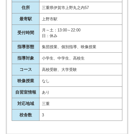
住所
三重県伊賀市上野丸之内57
最寄駅
上野市駅
月～土：13:00～22:00
受付時間
日：休み
指導形態
集団授業、個別指導、映像授業
指導対象
小学生、中学生、高校生
コース
高校受験、大学受験
映像授業
なし
自習室情報
あり
対応地域
三重
校舎数
3