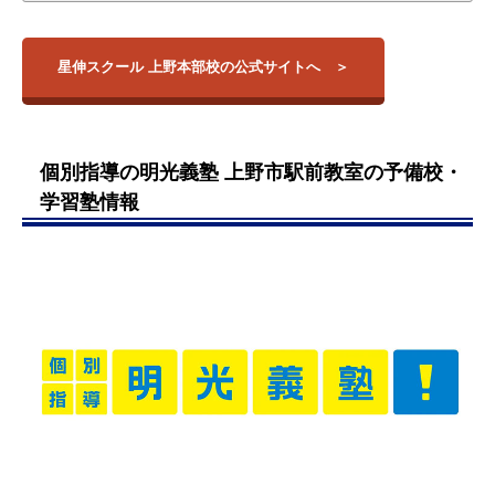
星伸スクール・上野本部校は、上野市駅から徒歩1分、丸之内
【大学】
校舎名
住所
アクセス
校長先生が熱心にフォローに入っ
交差点すぐそばにある学習塾です。
神戸大学
てくれている感じがしていまし
グループ授業と個別指導の両方を実施しており、高校別クラス
名古屋大学
伊賀市上野丸之内
星伸スクール 上野本部校の公式サイトへ
○○校
上野市駅
57
でポイントを押さえたライブ授業を行いつつ、
慶應義塾大学
た。
応用の効く個別
指導でオーダーメイドの指導を行う
早稲田大学
といった流れが基本となっ
引用元：
評判ひろば
三重県伊賀市柏野
ています。
三重大学
阿山校
新堂駅
西沖624
また、代ゼミのVOD(ビデオオンデマンド)も実施しており、代
立命館大学 …他
個別指導の明光義塾 上野市駅前教室の予備校・
ゼミ東京本校の高品質な授業を受けられる点も魅力です。
春休み等連休のときに、講習とい
【高校】
学習塾情報
口コミによりますと、駅から近くコンビニもあって通いやすい
う形でもう少し講習回数が多けれ
津高校
点や、教材費が安くカリキュラムもしっかりしている点などが
ば学習環境確保になるので良かっ
津西高校
人気となっているようです。
たと思いました。カリキュラム等
上野高校
も郵送でわかりやすく届けていた
鈴鹿高専 …他
だけます。
引用元：
評判ひろば
あまり自分の気持ちを表現しない
子ですが子供の性格を見ながら無
理なく関わってくれたのが良かっ
たです。子供も講師の先生に教え