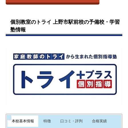
「ソフィスト」、志望校現役合格に重きを置いた映像授業「河
名張青峰高校
室で学習させてくださるなどの配
三重県伊賀市桐ヶ
合塾マナビス」、そして1対1～1対3まで対応している個別授業
津東高校
桐ヶ丘校
青山町駅
慮をしていただきました。学習面
丘5-37
コースが用意されています。
西大和学園高校
だけでなく子供達それぞれの性格
個別教室のトライ 上野市駅前校の予備校・学習
小学生から高校生までずっと通っている生徒もおり、
四天王寺高校
本人にあ
をきちんと見てくださり有難かっ
塾情報
った教材選びや性格の把握、カリキュラムの確かさなどが好評
大谷高校
たです。
となっています。
奈良学園高校
引用元：
評判ひろば
近大附属高校 …他
教材は、先生がうまく、過去の問
題傾向、その他、先生の考えなど
を交えた、教材で本人にもあって
いたようです。
引用元：
評判ひろば
塾に登校した際と、下校時に親に
メールが届くシステムになってい
ます。そのため、子供の安全面で
本校基本情報
特徴
口コミ・評判
合格実績
も安心感があります。遠足などの