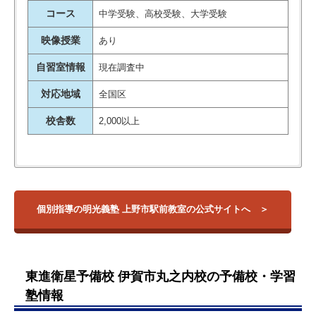
コース
中学受験、高校受験、大学受験
映像授業
あり
自習室情報
現在調査中
対応地域
全国区
校舎数
2,000以上
個別指導の明光義塾・上野市駅前教室は、上野市駅のすぐ目の
【大学】
校舎名
住所
アクセス
授業の内容に沿って教えてくれる
前、徒歩1分の立地にあります。
三重大学
ので、その日の授業でわからなか
小学生から高校既卒生まで幅広く塾生を受け入れていますが、
大阪教育大学
三重県伊賀市上野
個別指導の明光義塾 上野市駅前教室の公式サイトへ
上野市駅前教室
丸之内33-2 グラ
上野市駅
中学生以下と高校生向けで基本的なスペースが区切られている
奈良県立大学
ったところのフォローをしてもら
ンプラスI 2階
ため、集中して勉強できる環境が欲しいという方にもおすすめ
滋賀県立大学
えていいとのことです。 テスト前
です。
大阪医科大学 …他
も、テストの日程にあわせて授業
一般、推薦選抜を問わず志望校に合わせて学習プランを作成し
日を変更してくれて、しっかりテ
東進衛星予備校 伊賀市丸之内校の予備校・学習
【高校】
ますので、
入試合格をはじめとして目標達成まで最短ルートを
スト対策ができたそうです。
上野高校
塾情報
割り出してほしいと考える方の強い味方
の学習塾です。
引用元：
評判ひろば
名張青峰高校
口コミを調査しますと、静かで集中できる環境、やる気を上げ