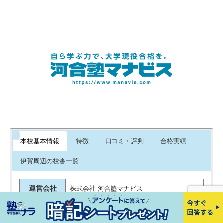
引用元：
エキテン
本校基本情報
特徴
口コミ・評判
合格実績
伊賀周辺の校舎一覧
運営会社
株式会社 河合塾マナビス
電話番号
0595-41-2339