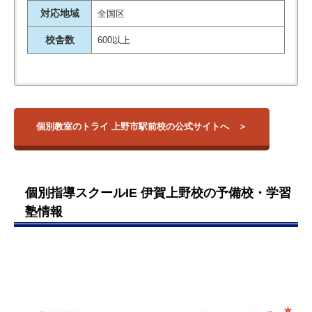
対応地域
全国区
校舎数
600以上
個別教室のトライ・上野市駅前校は、上野市駅から徒歩7分、
【大学】
校舎名
住所
アクセス
講師が大学生だったので、年齢層
上野高校の近くにある学習塾です。
京都産業大学
が近く、気楽に相談できたようで
これまでに120万人以上を指導した実績を持つトライ独自の指
三重大学
三重県伊賀市上野
個別教室のトライ 上野市駅前校の公式サイトへ
上野市駅前校
丸之内74番地1 プ
上野市駅
導法により、毎日の勉強サポート、定期テスト対策、志望校入
京都大学
す。自分に合わなければ、変えて
ラザあかもん2階
試対策まで多様なニーズに応えている教室です。
大阪大学
もらうこともできたそうで、気が
生徒一人ひとり異なる苦手をAI分析によって10分で特定しカリ
名古屋大学
楽であったと思う。特に変えても
キュラムを策定する教育サービス
三重大学 …他
も人気であり、5教科無駄な
らう必要はなかったが。
個別指導スクールIE 伊賀上野校の予備校・学習
く効果的な学習時間に変えることができます。
引用元：
評判ひろば
【高校】
塾情報
口コミをチェックしましても、確かな学習計画、分かりやすい
上野高校
説明など、総合的な評価に優れる教室です。
三重大学
うちの子供は人見知りで分からな
智辯学園奈良カレッジ高等部
い事があっても、なかなか質問で
名張青峰高校 …他
きないのですが、トライには話し
やすい先生がいらっしゃる様で、