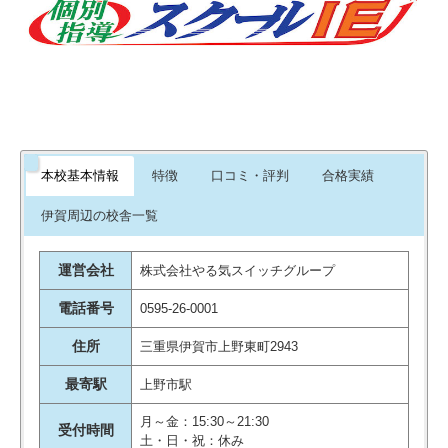
分からない事は聞けるようになっ
たみたいです
引用元：
評判ひろば
わからない事があれば、積極的に
質問しているようです。大事なこ
とだと思います。理解度がたかま
本校基本情報
特徴
口コミ・評判
合格実績
るのは、良いと思います、
引用元：
評判ひろば
伊賀周辺の校舎一覧
運営会社
株式会社やる気スイッチグループ
電話番号
0595-26-0001
住所
三重県伊賀市上野東町2943
最寄駅
上野市駅
月～金：15:30～21:30
受付時間
土・日・祝：休み