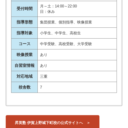
月～土：14:00～22:00
受付時間
日：休み
指導形態
集団授業、個別指導、映像授業
指導対象
小学生、中学生、高校生
コース
中学受験、高校受験、大学受験
映像授業
あり
自習室情報
あり
対応地域
三重
校舎数
7
昇英塾・伊賀上野城下町校は、上野市駅から西に歩いて4分ほ
【高校】
校舎名
住所
アクセス
人見知りな性格でなかなか他の生
どの立地にある学習塾です(駐車場あり)。
津高校
徒さんのいる教室に入れなかった
さまざまな学年向けにさまざまな指導コースが用意されていま
津西高校
三重県伊賀市上野
昇英塾 伊賀上野城下町校の公式サイトへ
伊賀上野城下町校
上野市駅
丸之内19-6
すが、高校生向けとしては、学校授業の理解に重点を置いた
上野高校
のですが、慣れるまで隣の空き教