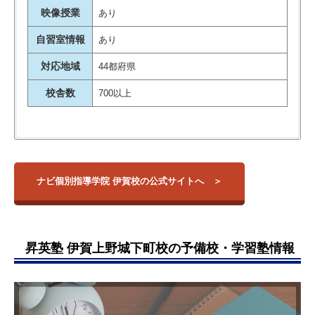
映像授業
あり
自習室情報
あり
対応地域
44都府県
校舎数
700以上
ナビ個別指導学院・伊賀校は、上野市駅から東に歩いて4分ほ
※公式HPに合格実績は掲載されていませんでした。
校舎名
住所
アクセス
塾講師の方が生徒一人一人に向き
ど、上野郵便局のすぐ隣にある学習塾です(駐車場・駐輪場あ
合って一人一人に分かるまでしっ
り)。
三重県伊賀市上野
ナビ個別指導学院 伊賀校の公式サイトへ
丸之内156-1 サク
講師1人が生徒2名を見るタイプの個別指導であり、教え方はわ
かりと教えてくださいます。ま
伊賀校
上野市駅
ラウイングスA棟
かりやすく丁寧で、一人ひとりをよく見てくれると口コミでも
た、講師の方が生徒とコミュニケ
2階
話題です。
ーションをとって下さり、入った
この地域出身の講師が多く在籍しており、
身近な視点から勉強
時よりも講師の方と沢山話せるよ
昇英塾 伊賀上野城下町校の予備校・学習塾情報
や受験や進路にまつわるアドバイスができる
のもこの教室なら
うになりました。
ではの特長であり、公立・私立を問わず、周辺の幅広い学校の
引用元：
評判ひろば
指導実績があります。