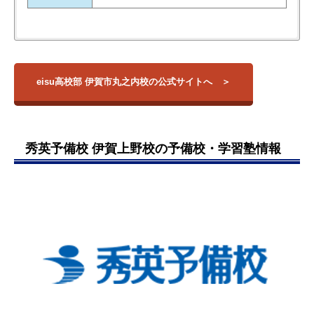
eisu高校部 伊賀市丸之内校は、上野市駅から徒歩3分ほどのと
【大学】
校舎名
住所
アクセス
周辺のところと変わらずです。内
ころにある高校生向けの学習塾です。
東京大学
容と金額的に考えると、ほんとに
東進衛星予備校が誇るハイレベルな映像授業・カリキュラムだ
京都大学
三重県伊賀市上野
eisu高校部 伊賀市丸之内校の公式サイトへ
伊賀市丸之内校
上野市駅前
丸之内57-7
けでなく、eisuオリジナルのオプショナル指導（学びをサポー
三重大学
差はないです。ただ、トータルて
トするホームルームや「わかる」を「できる」に変える集中演
名古屋大学
きにeisu が一番おすすめです。よ
習）を受けることができます。
大阪大学
そから移ってきます。
その他、最適化されたドリルをオンラインで学ぶコースや、英
北海道大学
映像授業の内容はよかったです。
秀英予備校 伊賀上野校の予備校・学習塾情報
語力を徹底的に高めるセイン英語ジムというコースが設けられ
東北大学
レベルも十分高くて、よかったで
ています。
九州大学
す。
『全員志望校合格に導くこと』を信条にしているため、講師陣
滋賀大学
時々、イベントがあると、うるさ
も日々自己研鑽をし続けて指導力強化に努めている
三重県立看護大学 …他
ので、志望
かった。年に数回だけど。ただ
校合格に向けて全力でサポートしてくれるでしょう。
し、自宅受講もできるので、特に
問題はない。
引用元：
評判ひろば