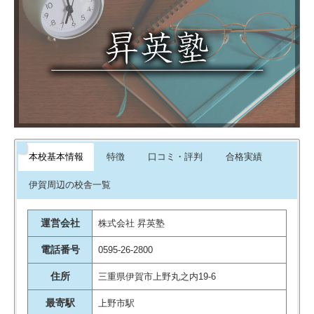
学校の教材に合わせてやってくれ
ているので、安心できる。学校の
勉強を先行できていると思う
引用元：
評判ひろば
志望していた高校のOBの講師に担
当して貰っていたようでした。勉
強面だけではなく、高校生活の面
でも色々とアドバイス頂いていた
本校基本情報
特徴
口コミ・評判
合格実績
ようで、その講師の方のお陰で高
校に無事に合格することができま
伊賀周辺の校舎一覧
した。感謝しています。
引用元：
評判ひろば
運営会社
株式会社 昇英塾
電話番号
0595-26-2800
住所
三重県伊賀市上野丸之内19-6
最寄駅
上野市駅