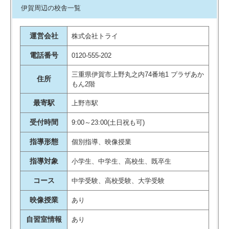
イベントもあるため先生と生徒の
伊賀周辺の校舎一覧
距離が近くなり、信頼して授業に
臨めているようです。
運営会社
株式会社トライ
引用元：
評判ひろば
電話番号
0120-555-202
三重県伊賀市上野丸之内74番地1 プラザあか
住所
もん2階
最寄駅
上野市駅
受付時間
9:00～23:00(土日祝も可)
指導形態
個別指導、映像授業
指導対象
小学生、中学生、高校生、既卒生
コース
中学受験、高校受験、大学受験
映像授業
あり
自習室情報
あり