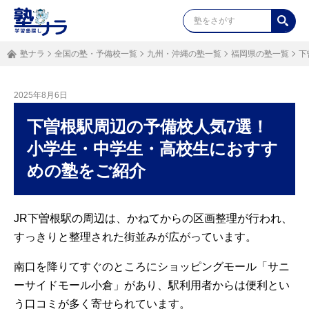
塾ナラ
全国の塾・予備校一覧
九州・沖縄の塾一覧
福岡県の塾一覧
下
2025年8月6日
下曽根駅周辺の予備校人気7選！
小学生・中学生・高校生におすす
めの塾をご紹介
JR下曽根駅の周辺は、かねてからの区画整理が行われ、
すっきりと整理された街並みが広がっています。
南口を降りてすぐのところにショッピングモール「サニ
ーサイドモール小倉」があり、駅利用者からは便利とい
う口コミが多く寄せられています。