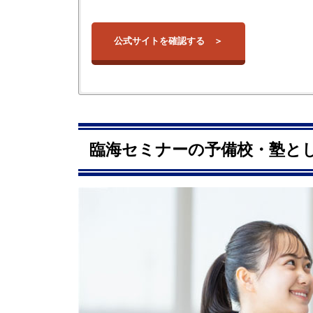
公式サイトを確認する
校舎
校舎公式ペ
青葉台校
臨海セミナーの予備校・塾とし
問合せ
あざみ野校
問合せ
市が尾校
問合せ
こどもの国校