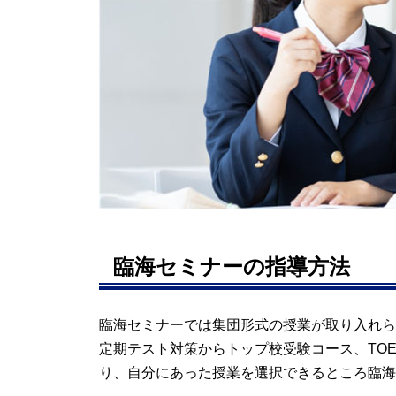
問合せ
たまプラーザ校
問合せ
藤が丘校
問合せ
鶴ヶ峰校
問合せ
臨海セミナーの指導方法
二俣川校
問合せ
臨海セミナーでは集団形式の授業が取り入れら
定期テスト対策からトップ校受験コース、TO
立場校
り、自分にあった授業を選択できるところ臨海
問合せ