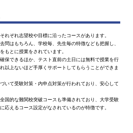
横浜市/泉区
ム
横浜市/泉区
それぞれ志望校や目標に沿ったコースがあります。
去問はもちろん、学校毎、先生毎の特徴なども把握し、
をもとに授業をされています。
横浜市/磯子区
確保できるほか、テスト直前の土日には無料で授業を行
れ以上ないほど手厚くサポートしてもらうことができま
横浜市/磯子区
づいて受験対策・内申点対策が行われており、安心して
全国的な難関校突破コースも準備されており、大学受験
横浜市/磯子区
に応えるコース設定がなされているのが特徴です。
横浜市/磯子区