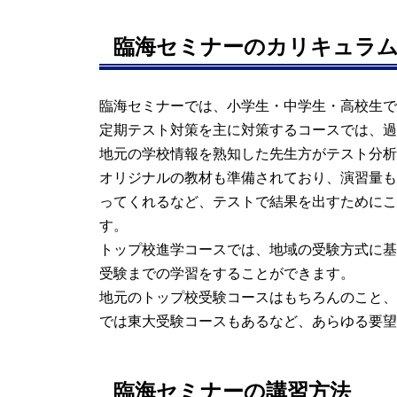
中田校
臨海セミナーのカリキュラ
問合せ
弥生台校
臨海セミナーでは、小学生・中学生・高校生で
問合せ
定期テスト対策を主に対策するコースでは、過
地元の学校情報を熟知した先生方がテスト分析
岡村校
オリジナルの教材も準備されており、演習量も
問合せ
ってくれるなど、テストで結果を出すためにこ
す。
上中里校
トップ校進学コースでは、地域の受験方式に基
問合せ
受験までの学習をすることができます。
地元のトップ校受験コースはもちろんのこと、
屏風浦校
では東大受験コースもあるなど、あらゆる要望
問合せ
臨海セミナーの講習方法
洋光台校