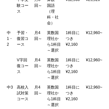
験コー
回～
国語
ス
（理
科・社
会）
中
予習・
月4
英数国
1科目に
¥12,960~
1・
復習コ
回～
理社か
つき
2
ース
ら1科目
¥2,160
～選択
V字回
月4
英数国
1科目に
¥12,960~
復コー
回～
理社か
つき
ス
ら1科目
¥2,160
～選択
中3
高校入
月4
英数国
1科目に
¥12,960~
試対策
回～
理社か
つき
コース
ら1科目
¥2,160
～選択