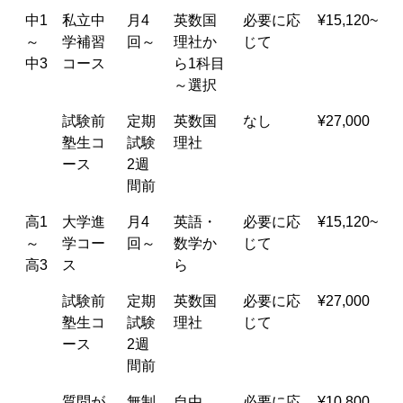
中1
私立中
月4
英数国
必要に応
¥15,120~
～
学補習
回～
理社か
じて
中3
コース
ら1科目
～選択
試験前
定期
英数国
なし
¥27,000
塾生コ
試験
理社
ース
2週
間前
高1
大学進
月4
英語・
必要に応
¥15,120~
～
学コー
回～
数学か
じて
高3
ス
ら
試験前
定期
英数国
必要に応
¥27,000
塾生コ
試験
理社
じて
ース
2週
間前
質問が
無制
自由
必要に応
¥10,800