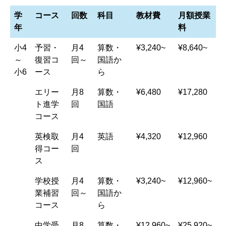
学
コース
回数
科目
教材費
月額授業
年
料
小4
予習・
月4
算数・
¥3,240~
¥8,640~
～
復習コ
回～
国語か
小6
ース
ら
エリー
月8
算数・
¥6,480
¥17,280
ト進学
回
国語
コース
英検取
月4
英語
¥4,320
¥12,960
得コー
回
ス
学校授
月4
算数・
¥3,240~
¥12,960~
業補習
回～
国語か
コース
ら
中学受
月8
算数・
¥12,960~
¥25,920~