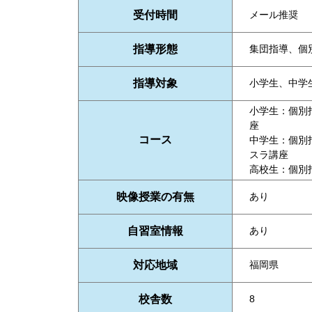
受付時間
メール推奨
指導形態
集団指導、個
指導対象
小学生、中学
小学生：個別
座
コース
中学生：個別
スラ講座
高校生：個別
映像授業の有無
あり
自習室情報
あり
対応地域
福岡県
校舎数
8