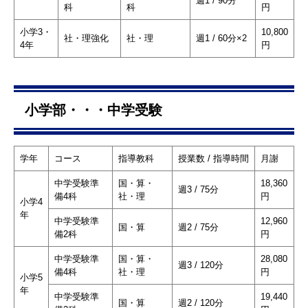
週1 / 90分
科
科
円
小学3・
10,800
社・理強化
社・理
週1 / 60分×2
4年
円
小学部・・・中学受験
学年
コース
指導教科
授業数 / 指導時間
月謝
中学受験準
国・算・
18,360
週3 / 75分
備4科
社・理
円
小学4
年
中学受験準
12,960
国・算
週2 / 75分
備2科
円
中学受験準
国・算・
28,080
週3 / 120分
備4科
社・理
円
小学5
年
中学受験準
19,440
国・算
週2 / 120分