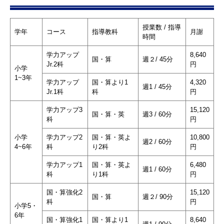
授業数 / 指導
学年
コース
指導教科
月謝
時間
学力アップ
8,640
国・算
週２/ 45分
Jr.2科
円
小学
1~3年
学力アップ
国・算より1
4,320
週1 / 45分
Jr.1科
科
円
学力アップ3
15,120
国・算・英
週3 / 60分
科
円
小学
学力アップ2
国・算・英よ
10,800
週2 / 60分
4~6年
科
り2科
円
学力アップ1
国・算・英よ
6,480
週1 / 60分
科
り1科
円
国・算強化2
15,120
国・算
週２/ 90分
科
円
小学5・
6年
国・算強化1
国・算より1
8,640