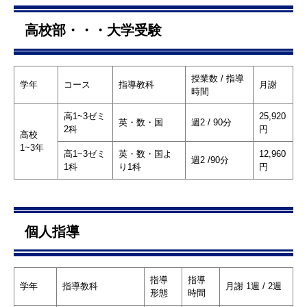
高校部・・・大学受験
授業数 / 指導
学年
コース
指導教科
月謝
時間
高1~3ゼミ
25,920
英・数・国
週2 / 90分
2科
円
高校
1~3年
高1~3ゼミ
英・数・国よ
12,960
週2 /90分
1科
り1科
円
個人指導
指導
指導
学年
指導教科
月謝 1週 / 2週
形態
時間