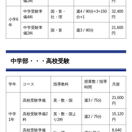
備2科
円
中学受験準
国・算・
週4 / 90分×3+150
32,400
備4科
社・理
分×1
円
小学6
年
中学受験準
21,600
国・算
週3 / 90分
備2科
円
中学部・・・高校受験
授業数 / 指導
学年
コース
指導教科
月謝
時間
21,600
高校受験準備
英・数・国
週3 / 75分
円
中学
高校受験準備2
英・数・国よ
15,120
週2 / 75分
1年
科
り2科
円
高校受験準備
8,640