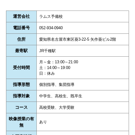
運営会社
ラムス予備校
電話番号
052‐934-0940
住所
愛知県名古屋市東区葵3-22-5 矢作葵ビル2階
最寄駅
JR千種駅
月～金：13:00～21:00
受付時間
土：14:00～19:00
日：休み
指導形態
個別指導、集団指導
指導対象
中学生、高校生、既卒生
コース
高校受験、大学受験
映像授業の有
あり
無