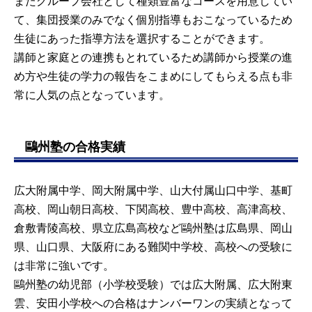
またグループ会社として種類豊富なコースを用意してい
て、集団授業のみでなく個別指導もおこなっているため
生徒にあった指導方法を選択することができます。
講師と家庭との連携もとれているため講師から授業の進
め方や生徒の学力の報告をこまめにしてもらえる点も非
常に人気の点となっています。
鷗州塾の合格実績
広大附属中学、岡大附属中学、山大付属山口中学、基町
高校、岡山朝日高校、下関高校、豊中高校、高津高校、
倉敷青陵高校、県立広島高校など鷗州塾は広島県、岡山
県、山口県、大阪府にある難関中学校、高校への受験に
は非常に強いです。
鷗州塾の幼児部（小学校受験）では広大附属、広大附東
雲、安田小学校への合格はナンバーワンの実績となって