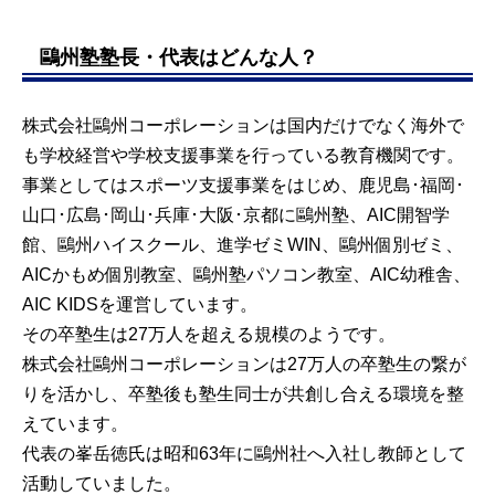
鷗州塾塾長・代表はどんな人？
株式会社鷗州コーポレーションは国内だけでなく海外で
も学校経営や学校支援事業を行っている教育機関です。
事業としてはスポーツ支援事業をはじめ、鹿児島･福岡･
山口･広島･岡山･兵庫･大阪･京都に鷗州塾、AIC開智学
館、鷗州ハイスクール、進学ゼミWIN、鷗州個別ゼミ、
AICかもめ個別教室、鷗州塾パソコン教室、AIC幼稚舎、
AIC KIDSを運営しています。
その卒塾生は27万人を超える規模のようです。
株式会社鷗州コーポレーションは27万人の卒塾生の繋が
りを活かし、卒塾後も塾生同士が共創し合える環境を整
えています。
代表の峯岳徳氏は昭和63年に鷗州社へ入社し教師として
活動していました。