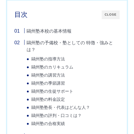
目次
CLOSE
鷗州塾本校の基本情報
鷗州塾の予備校・塾としての 特徴・強みと
は？
鷗州塾の指導方法
鷗州塾のカリキュラム
鷗州塾の講習方法
鷗州塾の季節講習
鷗州塾の生徒サポート
鷗州塾の料金設定
鷗州塾塾長・代表はどんな人？
鷗州塾の評判・口コミは？
鷗州塾の合格実績