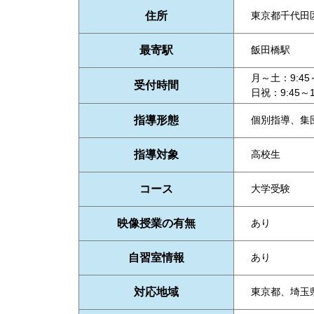
住所
東京都千代田区
最寄駅
飯田橋駅
月～土：9:45～
受付時間
日祝：9:45～1
指導形態
個別指導、集
指導対象
高校生
コース
大学受験
映像授業の有無
あり
自習室情報
あり
対応地域
東京都、埼玉