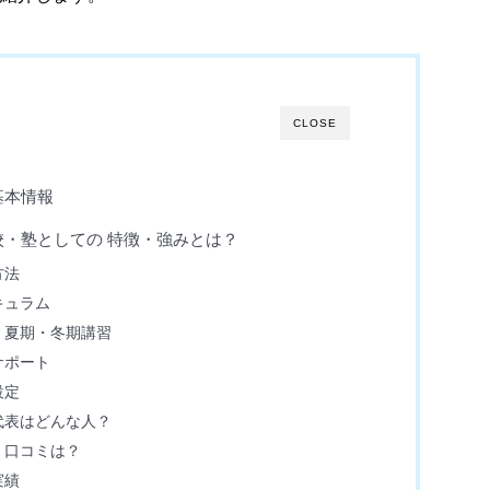
CLOSE
基本情報
・塾としての 特徴・強みとは？
方法
キュラム
・夏期・冬期講習
サポート
設定
代表はどんな人？
・口コミは？
実績