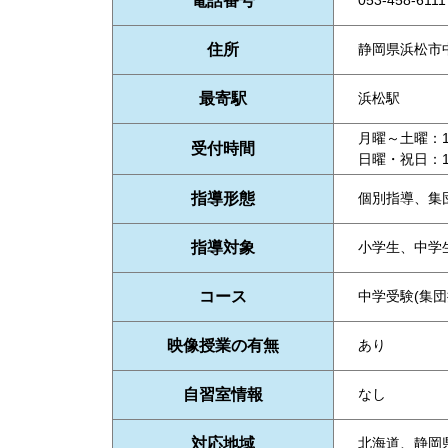
電話番号
053-458-6111
住所
静岡県浜松市中
最寄駅
浜松駅
月曜～土曜：10:
受付時間
日曜・祝日：10:
指導形態
個別指導、集
指導対象
小学生、中学
コース
中学受験(集
映像授業の有無
あり
自習室情報
なし
対応地域
北海道、静岡