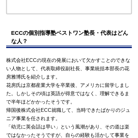
週1
週1
週2
週2
週3
週3
週4
週4
小学生
小学生
ECCの個別指導塾ベストワン塾長・代表はどん
¥7,500
¥13,100
¥14,200
¥24,900
¥20,200
¥35,400
¥25,600
¥44,800
45分
45分
な人？
小学生
小学生
¥13,000
¥23,300
¥25,200
¥44,300
¥35,900
¥62,900
¥45,500
¥79,600
株式会社ECCの現在の発展において欠かすことのできな
中1～2
中1～2
¥14,500
¥25,400
¥27,600
¥48,200
¥39,300
¥68,700
¥49,800
¥87,000
い人物として、代表取締役副社長、事業統括本部長の花
中3
中3
¥15,300
¥26,700
¥29,000
¥50,700
¥41,400
¥72,300
¥52,300
¥91,600
房雅博氏を紹介します。
高1～2
高1～2
¥15,300
¥26,700
¥29,000
¥50,700
¥41,400
¥72,300
¥52,300
¥91,600
花房氏は京都産業大学を卒業後、アメリカに留学しまし
た。しかしその頃は英語が得意ではなく、理解できるま
高3
高3
¥16,000
¥28,000
¥30,500
¥53,300
¥43,400
¥76,000
¥55,000
¥96,100
で半年ほどかかったそうです。
帰国後株式会社ECC就職して、当時できたばかりのジュ
ニア事業を任されます。
「幼児に英会話は早い」という風潮があり、その道は楽
ではなかったそうですが、自らの経験も活かして事業を