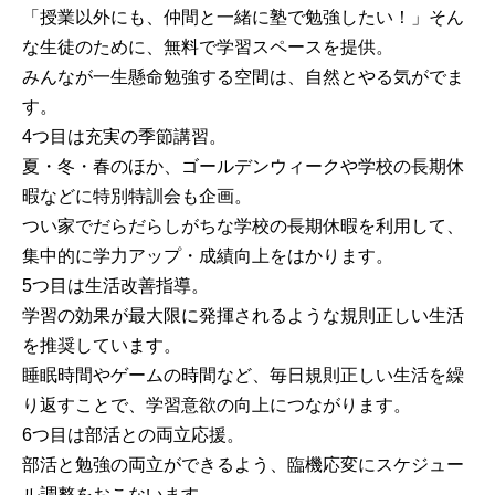
「授業以外にも、仲間と一緒に塾で勉強したい！」そん
な生徒のために、無料で学習スペースを提供。
みんなが一生懸命勉強する空間は、自然とやる気がでま
す。
4つ目は充実の季節講習。
夏・冬・春のほか、ゴールデンウィークや学校の長期休
暇などに特別特訓会も企画。
つい家でだらだらしがちな学校の長期休暇を利用して、
集中的に学力アップ・成績向上をはかります。
5つ目は生活改善指導。
学習の効果が最大限に発揮されるような規則正しい生活
を推奨しています。
睡眠時間やゲームの時間など、毎日規則正しい生活を繰
り返すことで、学習意欲の向上につながります。
6つ目は部活との両立応援。
部活と勉強の両立ができるよう、臨機応変にスケジュー
ル調整をおこないます。