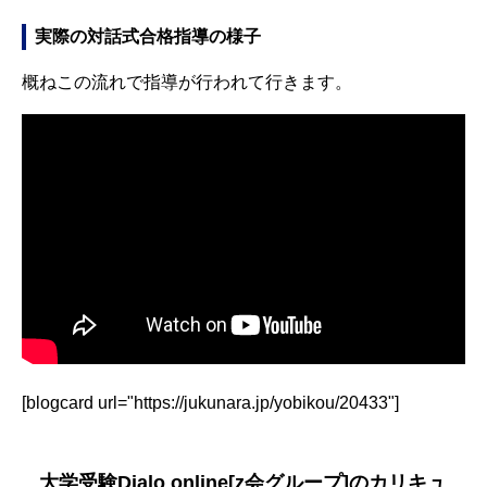
実際の対話式合格指導の様子
概ねこの流れで指導が行われて行きます。
[blogcard url="https://jukunara.jp/yobikou/20433"]
大学受験Dialo online[z会グループ]のカリキュ