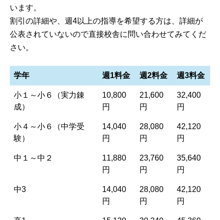
います。
割引の詳細や、週4以上の指導を希望する方は、詳細が
公表されていないので直接校舎に問い合わせてみてくだ
さい。
学年
週1料金
週2料金
週3料金
小１～小６（実力錬
10,800
21,600
32,400
成）
円
円
円
小４～小６（中学受
14,040
28,080
42,120
験）
円
円
円
中１～中２
11,880
23,760
35,640
円
円
円
中3
14,040
28,080
42,120
円
円
円