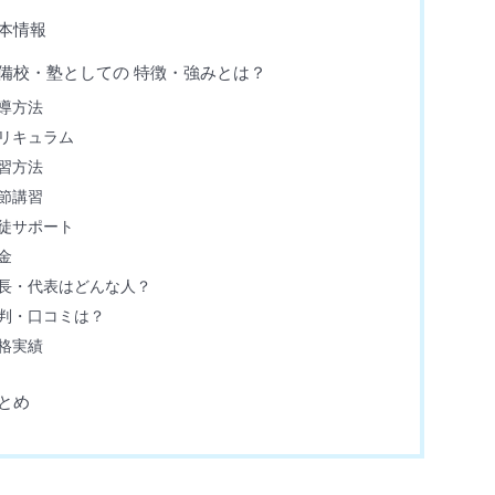
基本情報
の予備校・塾としての 特徴・強みとは？
指導方法
カリキュラム
講習方法
季節講習
生徒サポート
金
の塾長・代表はどんな人？
評判・口コミは？
合格実績
まとめ