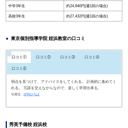
中学3年生
約24,840円(週1回の場合)
高校3年生
約27,432円(週1回の場合)
東京個別指導学院 姪浜教室の口コミ
口コミ①
口コミ②
口コミ③
口コミ④
口コミ⑤
弱点を見つけて、アドバイスをしてくれる。 計画的に進めてく
れる。 冗談を交えながらなので、楽しく学習出来る。
引用元：
評判ひろば
比較的、若い講師が多く、生徒の能力に沿った適切な指導が良
白くて清潔感に溢れている、静かで落ち着いて学習に集中でき
熱心さが感じられ、しっかりみてもらえるように感じられた。
立地は申し分ないです。帰りが遅くなっても明るい場所にある
かったと評価している。
る。コロナ対策もしっかりされている。
内向的な性格なので個別塾ははどうかなと心配に思う事もあっ
のが安心できます。
たけどしっかり話を聞いてくれた上でこちらが安心できるよう
引用元：
引用元：
引用元：
評判ひろば
評判ひろば
評判ひろば
秀英予備校 姪浜校