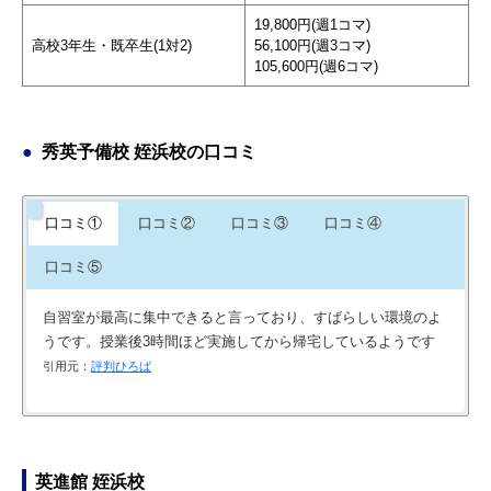
19,800円(週1コマ)
高校3年生・既卒生(1対2)
56,100円(週3コマ)
105,600円(週6コマ)
秀英予備校 姪浜校の口コミ
口コミ①
口コミ②
口コミ③
口コミ④
口コミ⑤
自習室が最高に集中できると言っており、すばらしい環境のよ
うです。授業後3時間ほど実施してから帰宅しているようです
引用元：
評判ひろば
講師の方が教え方が上手でわかりやすい。休んだ場合は、タブ
チューターが在室してくれているので、分からない事はすぐ質
高校受験のための、塾だと聞いています。中学受験を希望され
姪浜駅前で信号も多いので安心。コンビニなども近い。他の塾
レットで学習できる。
問出来るのはありがたい。
る方は、他の塾を選択したほうが善いと思います。
もたくさんある。
引用元：
引用元：
引用元：
引用元：
評判ひろば
評判ひろば
評判ひろば
評判ひろば
英進館 姪浜校