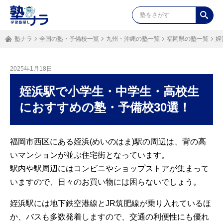
塾ナラ
全国の塾・予備校一覧
九州・沖縄の塾一覧
福岡県の塾一覧
姪
2025年1月18日
姪浜駅で小学生・中学生・高校生
におすすめの塾・予備校30選！
福岡市西区にある姪浜(めいのはま)駅の周辺は、背の高
いマンションが並ぶ住宅街となっています。
駅内や駅周辺にはコンビニやショップストアが集まって
いますので、日々のお買い物には困らないでしょう。
姪浜駅には地下鉄空港線とJR筑肥線が乗り入れているほ
か、バスも多数発着しますので、交通の利便性にも優れ