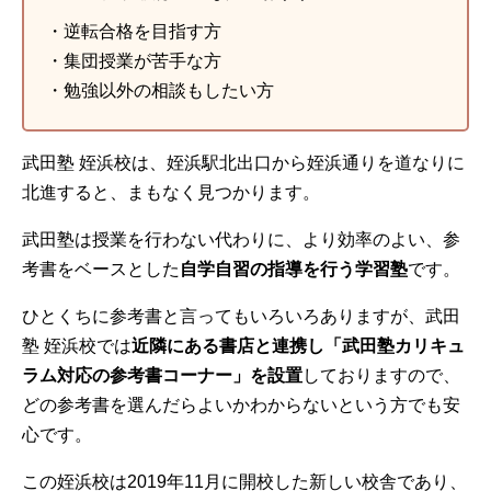
・逆転合格を目指す方
・集団授業が苦手な方
・勉強以外の相談もしたい方
武田塾 姪浜校は、姪浜駅北出口から姪浜通りを道なりに
北進すると、まもなく見つかります。
武田塾は授業を行わない代わりに、より効率のよい、参
考書をベースとした
自学自習の指導を行う学習塾
です。
ひとくちに参考書と言ってもいろいろありますが、武田
塾 姪浜校では
近隣にある書店と連携し「武田塾カリキュ
ラム対応の参考書コーナー」を設置
しておりますので、
どの参考書を選んだらよいかわからないという方でも安
心です。
この姪浜校は2019年11月に開校した新しい校舎であり、