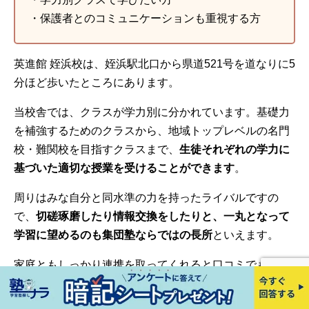
・保護者とのコミュニケーションも重視する方
英進館 姪浜校は、姪浜駅北口から県道521号を道なりに5
分ほど歩いたところにあります。
当校舎では、クラスが学力別に分かれています。基礎力
を補強するためのクラスから、地域トップレベルの名門
校・難関校を目指すクラスまで、
生徒それぞれの学力に
基づいた適切な授業を受けることができます
。
周りはみな自分と同水準の力を持ったライバルですの
で、
切磋琢磨したり情報交換をしたりと、一丸となって
学習に望めるのも集団塾ならではの長所
といえます。
家庭ともしっかり連携を取ってくれると口コミでも評判
であり、保護者からの評価も高いようです。