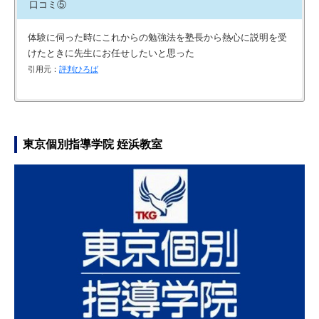
口コミ⑤
体験に伺った時にこれからの勉強法を塾長から熱心に説明を受
けたときに先生にお任せしたいと思った
引用元：
評判ひろば
先生が決められた範囲から問題を出し、合格すれば次に進める
丁寧で細かな指導をして頂けているので、何をするべきかが、
受験生が勉強しているので、やる気が無い日も「頑張らない
担当の講師の方に、なぜ模試や過去問で点数が取れないか一つ
形なので、本人も合格出来る様に努力している様に思う。
分かりやすいと思います。
と！」と思える環境です
一つ丁寧に分析して頂き、諦めずにやり遂げました。
引用元：
引用元：
引用元：
引用元：
評判ひろば
評判ひろば
武田塾 塾生の声
武田塾 塾生の声
東京個別指導学院 姪浜教室