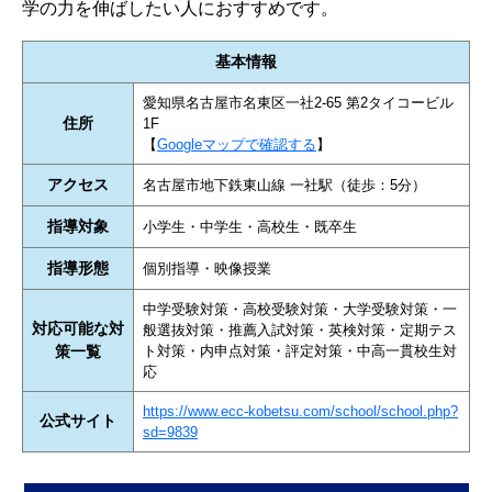
学の力を伸ばしたい人におすすめです。
基本情報
愛知県名古屋市名東区一社2-65 第2タイコービル
住所
1F
【
Googleマップで確認する
】
アクセス
名古屋市地下鉄東山線 一社駅（徒歩：5分）
指導対象
小学生・中学生・高校生・既卒生
指導形態
個別指導・映像授業
中学受験対策・高校受験対策・大学受験対策・一
対応可能な対
般選抜対策・推薦入試対策・英検対策・定期テス
策一覧
ト対策・内申点対策・評定対策・中高一貫校生対
応
https://www.ecc-kobetsu.com/school/school.php?
公式サイト
sd=9839