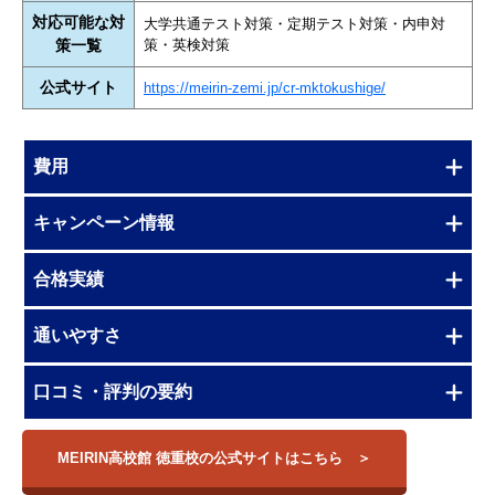
対応可能な対
大学共通テスト対策・定期テスト対策・内申対
策一覧
策・英検対策
公式サイト
https://meirin-zemi.jp/cr-mktokushige/
費用
キャンペーン情報
合格実績
通いやすさ
口コミ・評判の要約
MEIRIN高校館 徳重校の公式サイトはこちら