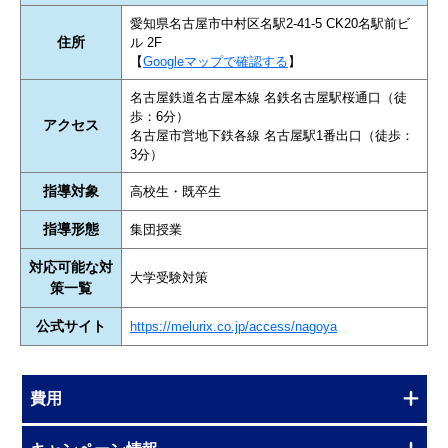
愛知県名古屋市中村区名駅2-41-5 CK20名駅前ビ
住所
ル 2F
【
Googleマップで確認する
】
名古屋鉄道名古屋本線 名鉄名古屋駅桜通口（徒
歩：6分）
アクセス
名古屋市営地下鉄各線 名古屋駅1番出口（徒歩：
3分）
指導対象
高校生・既卒生
指導形態
集団授業
対応可能な対
大学受験対策
策一覧
公式サイト
https://melurix.co.jp/access/nagoya
費用